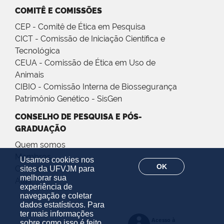
COMITÊ E COMISSÕES
CEP - Comitê de Ética em Pesquisa
CICT - Comissão de Iniciação Científica e
Tecnológica
CEUA - Comissão de Ética em Uso de
Animais
CIBIO - Comissão Interna de Biossegurança
Patrimônio Genético - SisGen
CONSELHO DE PESQUISA E PÓS-
GRADUAÇÃO
Quem somos
Membros
Usamos cookies nos
OK
Calendário
sites da UFVJM para
melhorar sua
Atas
experiência de
navegação e coletar
dados estatísticos. Para
ter mais informações
sobre como isso é feito,