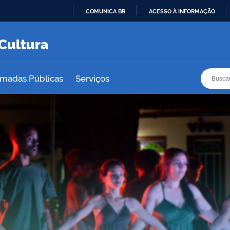
COMUNICA BR
ACESSO À INFORMAÇÃO
IR
PARA
 Cultura
O
CONTEÚDO
Busca
Busca
amadas Públicas
Serviços