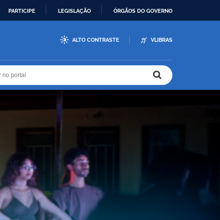
PARTICIPE
LEGISLAÇÃO
ÓRGÃOS DO GOVERNO
ALTO CONTRASTE
VLIBRAS
r no portal
r no portal