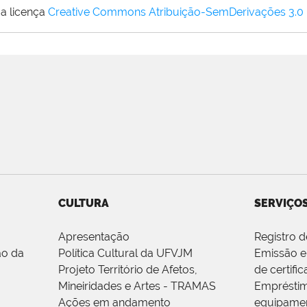
a licença
Creative Commons Atribuição-SemDerivações 3.0
CULTURA
SERVIÇO
Apresentação
Registro 
ão da
Política Cultural da UFVJM
Emissão e
Projeto Território de Afetos,
de certifi
Mineiridades e Artes - TRAMAS
Emprésti
Ações em andamento
equipame