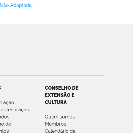
 Não Adaptada
.
S
CONSELHO DE
EXTENSÃO E
CULTURA
de ação
 autenticação
cados
Quem somos
mo de
Membros
ntos
Calendário de