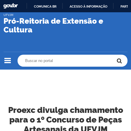
COMUNICA BR
ACESSO À INFORMAÇÃO
PARTI
IR
UFVJM
Pró-Reitoria de Extensão e
PARA
O
Cultura
CONTEÚDO
Buscar no portal
Buscar no portal
Proexc divulga chamamento
para o 1º Concurso de Peças
Artesanais da UFVJM