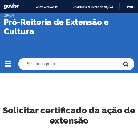
COMUNICA BR
ACESSO À INFORMAÇÃO
PARTI
IR
UFVJM
Pró-Reitoria de Extensão e
PARA
O
Cultura
CONTEÚDO
Buscar no portal
Buscar no portal
Solicitar certificado da ação de
extensão