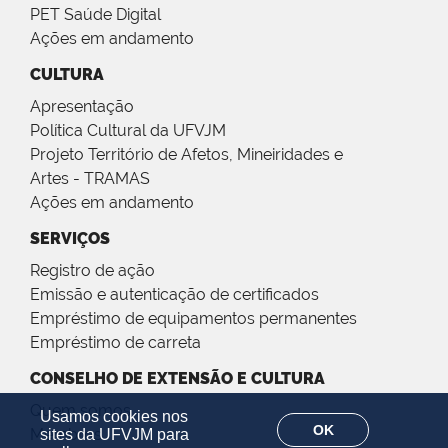
PET Saúde Digital
Ações em andamento
CULTURA
Apresentação
Política Cultural da UFVJM
Projeto Território de Afetos, Mineiridades e
Artes - TRAMAS
Ações em andamento
SERVIÇOS
Registro de ação
Emissão e autenticação de certificados
Empréstimo de equipamentos permanentes
Empréstimo de carreta
CONSELHO DE EXTENSÃO E CULTURA
Quem somos
Usamos cookies nos
OK
Membros
sites da UFVJM para