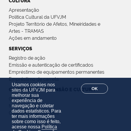
CULTURA
Apresentação
Política Cultural da UFVJM
Projeto Território de Afetos, Mineiridades e
Artes - TRAMAS
Ações em andamento
SERVIÇOS
Registro de ação
Emissão e autenticação de certificados
Empréstimo de equipamentos permanentes
Empréstimo de carreta
Usamos cookies nos
OK
CONSELHO DE EXTENSÃO E CULTURA
sites da UFVJM para
melhorar sua
Quem somos
experiência de
navegação e coletar
Membros
dados estatísticos. Para
Calendário de reuniões
ter mais informações
sobre como isso é feito,
acesse nossa
Política