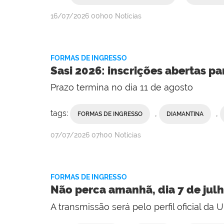
publicado
16/07/2026
00h00
Notícias
FORMAS DE INGRESSO
Sasi 2026: inscrições abertas p
Prazo termina no dia 11 de agosto
tags:
,
,
FORMAS DE INGRESSO
DIAMANTINA
publicado
07/07/2026
07h00
Notícias
FORMAS DE INGRESSO
Não perca amanhã, dia 7 de julh
A transmissão será pelo perfil oficial d