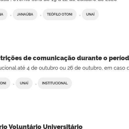
,
,
,
NA
JANAÚBA
TEÓFILO OTONI
UNAÍ
strições de comunicação durante o períod
ucional até 4 de outubro ou 26 de outubro, em caso
,
,
TONI
UNAÍ
INSTITUCIONAL
o Voluntário Universitário