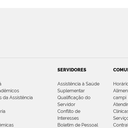
SERVIDORES
COMU
á
Assistência à Saúde
Horári
adêmicos
Suplementar
Alimen
s da Assistência
Qualificação do
campi
Servidor
Atendi
ria
Conflito de
Clínica
Interesses
Serviç
êmicas
Boletim de Pessoal
Contra