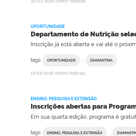
publicado
22/07/2026
00h00
Notícias
OPORTUNIDADE
Departamento de Nutrição selec
Inscrição já está aberta e vai até o próxi
tags:
,
OPORTUNIDADE
DIAMANTINA
publicado
17/07/2026
00h00
Notícias
ENSINO, PESQUISA E EXTENSÃO
Inscrições abertas para Progra
Em sua quarta edição, programa é gratui
tags:
,
ENSINO, PESQUISA E EXTENSÃO
DIAMANTI