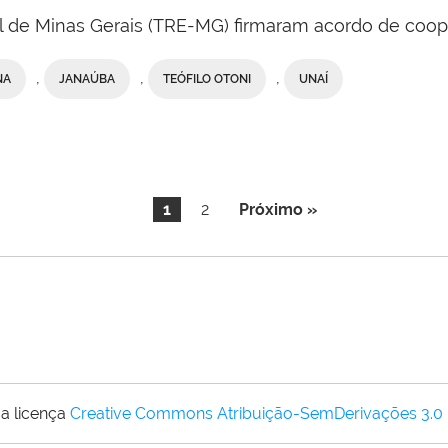
ral de Minas Gerais (TRE-MG) firmaram acordo de coo
,
,
,
NA
JANAÚBA
TEÓFILO OTONI
UNAÍ
1
2
Próximo »
a licença
Creative Commons Atribuição-SemDerivações 3.0