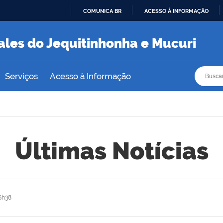
COMUNICA BR
ACESSO À INFORMAÇÃO
IR
PARA
ales do Jequitinhonha e Mucuri
O
CONTEÚDO
Busca
Busca
Serviços
Acesso à Informação
Últimas Notícias
6h38