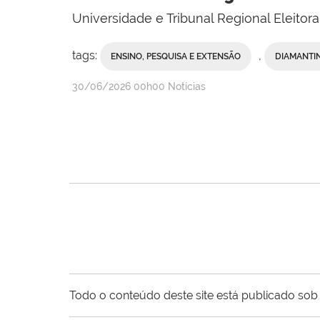
Universidade e Tribunal Regional Eleito
tags:
,
ENSINO, PESQUISA E EXTENSÃO
DIAMANTI
publicado
30/06/2026
00h00
Notícias
Todo o conteúdo deste site está publicado sob 