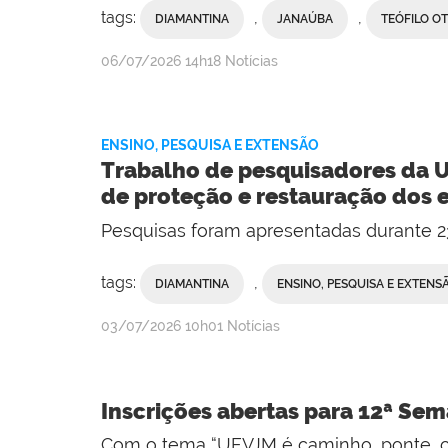
tags:
,
,
DIAMANTINA
JANAÚBA
TEÓFILO O
publicado
06/07/2026
14h18
Notícias
ENSINO, PESQUISA E EXTENSÃO
Trabalho de pesquisadores da U
de proteção e restauração dos e
Pesquisas foram apresentadas durante 
tags:
,
DIAMANTINA
ENSINO, PESQUISA E EXTENS
publicado
03/07/2026
10h01
Notícias
Inscrições abertas para 12ª Sem
Com o tema “UFVJM é caminho, ponte, ca