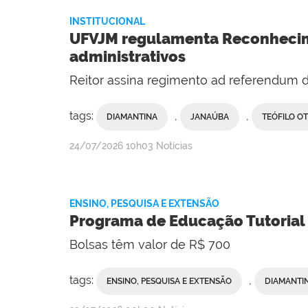
INSTITUCIONAL
UFVJM regulamenta Reconhecime
administrativos
Reitor assina regimento ad referendum 
tags:
,
,
DIAMANTINA
JANAÚBA
TEÓFILO O
publicado
24/07/2026
10h03
Notícias
ENSINO, PESQUISA E EXTENSÃO
Programa de Educação Tutorial 
Bolsas têm valor de R$ 700
tags:
,
ENSINO, PESQUISA E EXTENSÃO
DIAMANTI