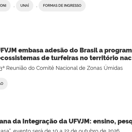
,
,
TONI
UNAÍ
FORMAS DE INGRESSO
FVJM embasa adesão do Brasil a program
cossistemas de turfeiras no território nac
23ª Reunião do Comitê Nacional de Zonas Úmidas
ÃO
ana da Integração da UFVJM: ensino, pesq
sa”, evento será de 19 a 22 de outubro de 2026