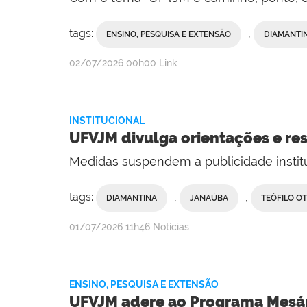
tags:
,
ENSINO, PESQUISA E EXTENSÃO
DIAMANTI
publicado
02/07/2026
00h00
Link
INSTITUCIONAL
UFVJM divulga orientações e re
Medidas suspendem a publicidade instit
tags:
,
,
DIAMANTINA
JANAÚBA
TEÓFILO O
publicado
01/07/2026
11h46
Notícias
ENSINO, PESQUISA E EXTENSÃO
UFVJM adere ao Programa Mesári