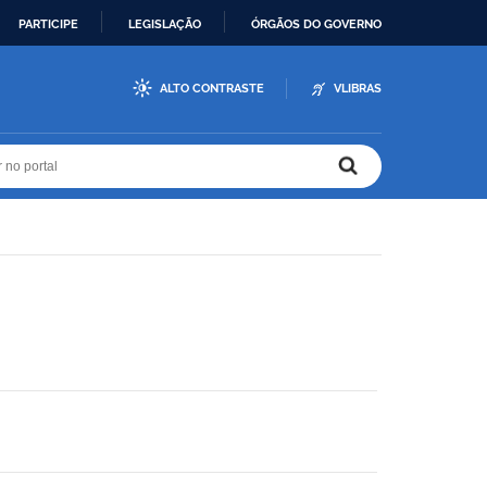
PARTICIPE
LEGISLAÇÃO
ÓRGÃOS DO GOVERNO
ALTO CONTRASTE
VLIBRAS
r no portal
r no portal