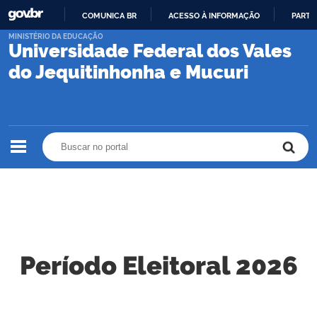
COMUNICA BR
ACESSO À INFORMAÇÃO
PARTI
IR
MINISTÉRIO DA EDUCAÇÃO
Universidade Federal dos Vales
PARA
O
do Jequitinhonha e Mucuri
CONTEÚDO
Buscar no portal
Buscar no portal
Período Eleitoral 2026