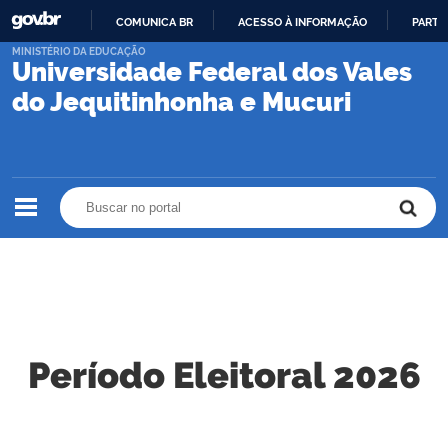
COMUNICA BR
ACESSO À INFORMAÇÃO
PARTI
IR
MINISTÉRIO DA EDUCAÇÃO
Universidade Federal dos Vales
PARA
O
do Jequitinhonha e Mucuri
CONTEÚDO
Buscar no portal
Buscar no portal
Período Eleitoral 2026