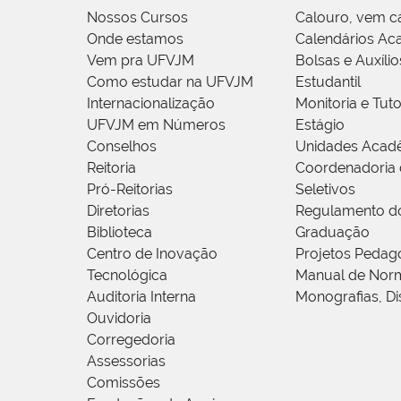
Nossos Cursos
Calouro, vem c
Onde estamos
Calendários Ac
Vem pra UFVJM
Bolsas e Auxílio
Como estudar na UFVJM
Estudantil
Internacionalização
Monitoria e Tuto
UFVJM em Números
Estágio
Conselhos
Unidades Acad
Reitoria
Coordenadoria 
Pró-Reitorias
Seletivos
Diretorias
Regulamento d
Biblioteca
Graduação
Centro de Inovação
Projetos Pedag
Tecnológica
Manual de Norm
Auditoria Interna
Monografias, Di
Ouvidoria
Corregedoria
Assessorias
Comissões