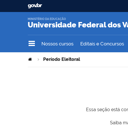
MINISTÉRIO DA EDUCAÇÃO
Universidade Federal dos V
Nossos cursos
Editais e Concursos
Período Eleitoral
Essa seção está com
Saiba ma