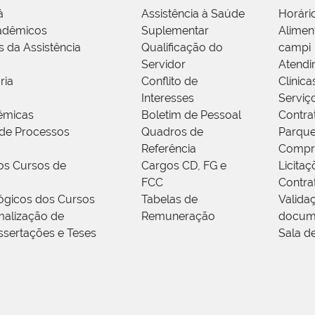
á
Assistência à Saúde
Horári
adêmicos
Suplementar
Alimen
s da Assistência
Qualificação do
campi
Servidor
Atendi
ria
Conflito de
Clínica
Interesses
Serviç
êmicas
Boletim de Pessoal
Contra
de Processos
Quadros de
Parque
Referência
Compr
os Cursos de
Cargos CD, FG e
Licitaç
FCC
Contra
ógicos dos Cursos
Tabelas de
Valida
alização de
Remuneração
docum
ssertações e Teses
Sala d