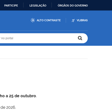
PARTICIPE
LEGISLAÇÃO
ÓRGÃOS DO GOVERNO
ALTO CONTRASTE
VLIBRAS
r no portal
r no portal
lho a 25 de outubro
.
 de 2026.