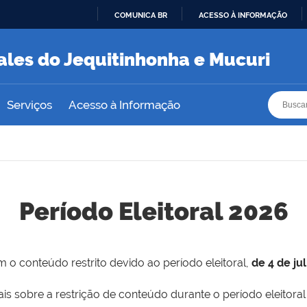
COMUNICA BR
ACESSO À INFORMAÇÃO
IR
PARA
ales do Jequitinhonha e Mucuri
O
CONTEÚDO
Busca
Busca
Serviços
Acesso à Informação
Período Eleitoral 2026
 o conteúdo restrito devido ao período eleitoral,
de 4 de ju
is sobre a restrição de conteúdo durante o período eleitoral