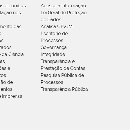
os de ônibus
Acesso à informação
tação nos
Lei Geral de Proteção
de Dados
mento das
Analisa UFVJM
s
Escritório de
os
Processos
tados
Governança
 da Ciência
Integridade
as,
Transparência e
ões e
Prestação de Contas
tos
Pesquisa Pública de
ção de
Processos
entos
Transparência Pública
e Imprensa