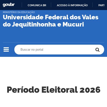
COMUNICA BR
ACESSO À INFORMAÇÃO
PARTI
IR
MINISTÉRIO DA EDUCAÇÃO
Universidade Federal dos Vales
PARA
O
do Jequitinhonha e Mucuri
CONTEÚDO
Buscar no portal
Buscar no portal
Período Eleitoral 2026