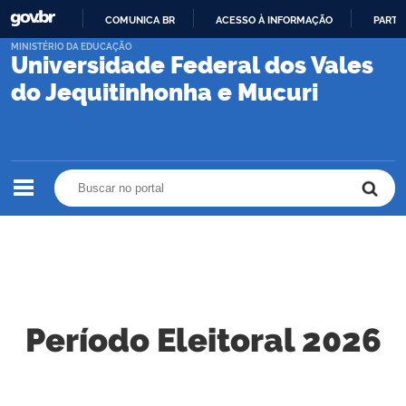
COMUNICA BR
ACESSO À INFORMAÇÃO
PARTI
IR
MINISTÉRIO DA EDUCAÇÃO
Universidade Federal dos Vales
PARA
O
do Jequitinhonha e Mucuri
CONTEÚDO
Buscar no portal
Buscar no portal
Período Eleitoral 2026