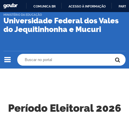
COMUNICA BR
ACESSO À INFORMAÇÃO
PARTI
IR
MINISTÉRIO DA EDUCAÇÃO
Universidade Federal dos Vales
PARA
O
do Jequitinhonha e Mucuri
CONTEÚDO
Buscar no portal
Buscar no portal
Período Eleitoral 2026