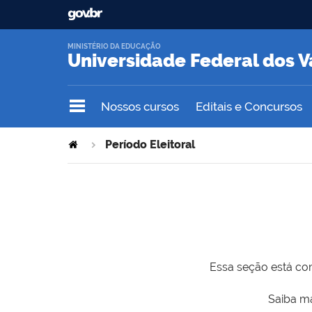
MINISTÉRIO DA EDUCAÇÃO
Universidade Federal dos V
Nossos cursos
Editais e Concursos
Período Eleitoral
Essa seção está com
Saiba ma