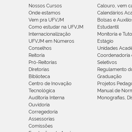
Nossos Cursos
Calouro, vem c
Onde estamos
Calendários Ac
Vem pra UFVJM
Bolsas e Auxílio
Como estudar na UFVJM
Estudantil
Internacionalização
Monitoria e Tuto
UFVJM em Números
Estágio
Conselhos
Unidades Acad
Reitoria
Coordenadoria 
Pró-Reitorias
Seletivos
Diretorias
Regulamento d
Biblioteca
Graduação
Centro de Inovação
Projetos Pedag
Tecnológica
Manual de Norm
Auditoria Interna
Monografias, Di
Ouvidoria
Corregedoria
Assessorias
Comissões