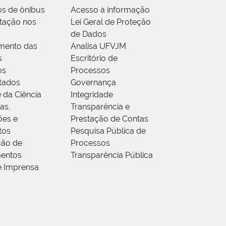
os de ônibus
Acesso à informação
tação nos
Lei Geral de Proteção
de Dados
mento das
Analisa UFVJM
s
Escritório de
os
Processos
tados
Governança
 da Ciência
Integridade
as,
Transparência e
ões e
Prestação de Contas
tos
Pesquisa Pública de
ção de
Processos
entos
Transparência Pública
e Imprensa