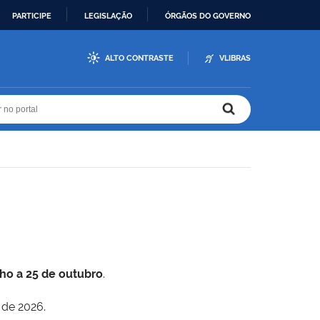
PARTICIPE
LEGISLAÇÃO
ÓRGÃOS DO GOVERNO
ALTO CONTRASTE
VLIBRAS
r no portal
r no portal
lho a 25 de outubro
.
 de 2026.