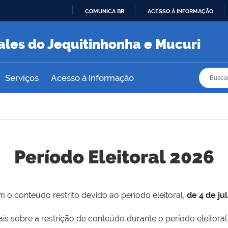
COMUNICA BR
ACESSO À INFORMAÇÃO
IR
PARA
ales do Jequitinhonha e Mucuri
O
CONTEÚDO
Busca
Busca
Serviços
Acesso à Informação
Período Eleitoral 2026
 o conteúdo restrito devido ao período eleitoral,
de 4 de ju
is sobre a restrição de conteúdo durante o período eleitoral