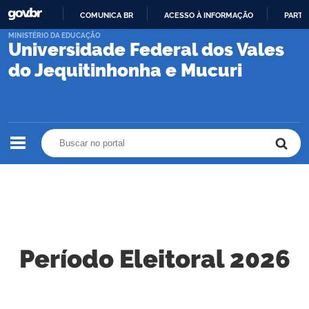
COMUNICA BR
ACESSO À INFORMAÇÃO
PARTI
IR
MINISTÉRIO DA EDUCAÇÃO
Universidade Federal dos Vales
PARA
O
do Jequitinhonha e Mucuri
CONTEÚDO
Buscar no portal
Buscar no portal
Período Eleitoral 2026