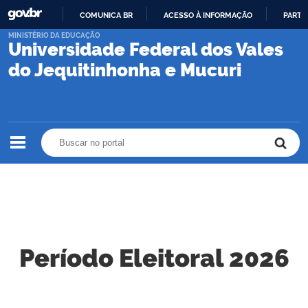
COMUNICA BR
ACESSO À INFORMAÇÃO
PARTI
IR
MINISTÉRIO DA EDUCAÇÃO
Universidade Federal dos Vales
PARA
O
do Jequitinhonha e Mucuri
CONTEÚDO
Buscar no portal
Buscar no portal
Período Eleitoral 2026