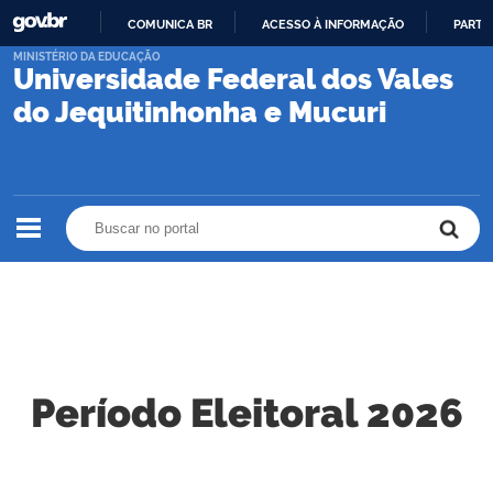
COMUNICA BR
ACESSO À INFORMAÇÃO
PARTI
IR
MINISTÉRIO DA EDUCAÇÃO
Universidade Federal dos Vales
PARA
O
do Jequitinhonha e Mucuri
CONTEÚDO
Buscar no portal
Buscar no portal
Período Eleitoral 2026