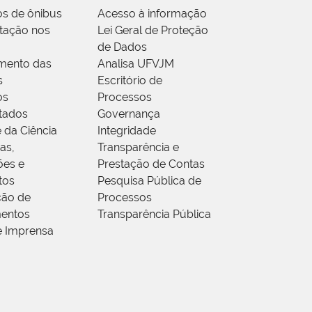
os de ônibus
Acesso à informação
tação nos
Lei Geral de Proteção
de Dados
mento das
Analisa UFVJM
s
Escritório de
os
Processos
tados
Governança
 da Ciência
Integridade
as,
Transparência e
ões e
Prestação de Contas
tos
Pesquisa Pública de
ção de
Processos
entos
Transparência Pública
e Imprensa