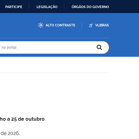
PARTICIPE
LEGISLAÇÃO
ÓRGÃOS DO GOVERNO
ALTO CONTRASTE
VLIBRAS
r no portal
r no portal
lho a 25 de outubro
.
 de 2026.