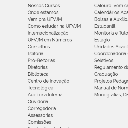
Nossos Cursos
Calouro, vem c
Onde estamos
Calendários Ac
Vem pra UFVJM
Bolsas e Auxílio
Como estudar na UFVJM
Estudantil
Internacionalização
Monitoria e Tuto
UFVJM em Números
Estágio
Conselhos
Unidades Acad
Reitoria
Coordenadoria 
Pró-Reitorias
Seletivos
Diretorias
Regulamento d
Biblioteca
Graduação
Centro de Inovação
Projetos Pedag
Tecnológica
Manual de Norm
Auditoria Interna
Monografias, Di
Ouvidoria
Corregedoria
Assessorias
Comissões