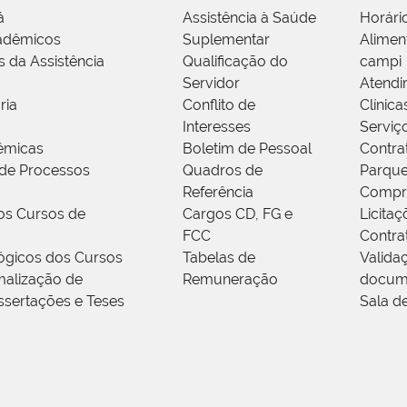
á
Assistência à Saúde
Horári
adêmicos
Suplementar
Alimen
s da Assistência
Qualificação do
campi
Servidor
Atendi
ria
Conflito de
Clínica
Interesses
Serviç
êmicas
Boletim de Pessoal
Contra
de Processos
Quadros de
Parque
Referência
Compr
os Cursos de
Cargos CD, FG e
Licitaç
FCC
Contra
ógicos dos Cursos
Tabelas de
Valida
alização de
Remuneração
docum
ssertações e Teses
Sala d