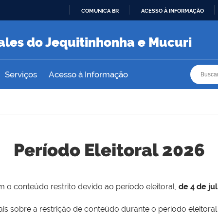
COMUNICA BR
ACESSO À INFORMAÇÃO
IR
PARA
ales do Jequitinhonha e Mucuri
O
CONTEÚDO
Busca
Busca
Serviços
Acesso à Informação
Período Eleitoral 2026
 o conteúdo restrito devido ao período eleitoral,
de 4 de ju
is sobre a restrição de conteúdo durante o período eleitoral