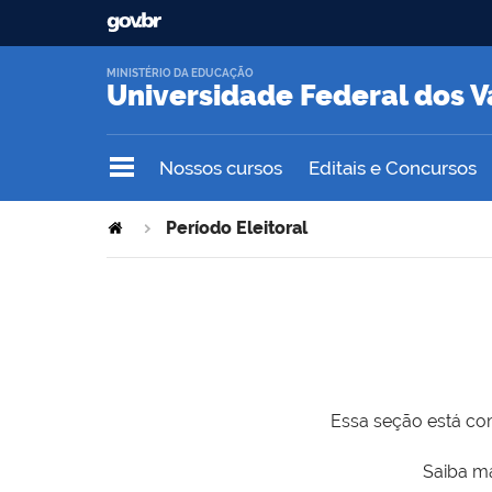
MINISTÉRIO DA EDUCAÇÃO
Universidade Federal dos V
Nossos cursos
Editais e Concursos
Período Eleitoral
Essa seção está com
Saiba ma