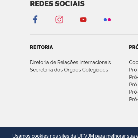
REDES SOCIAIS
REITORIA
PRÓ
Diretoria de Relações Internacionais
Coo
Secretaria dos Órgãos Colegiados
Pró
Pró
Pró
Pró
Pró
Usamos cookies nos sites da UFVJM para melhorar sua ex