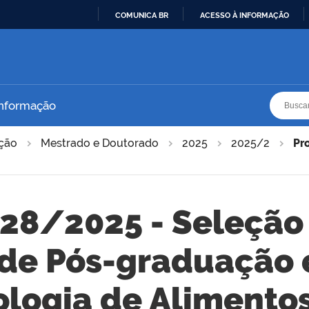
COMUNICA BR
ACESSO À INFORMAÇÃO
IR
PARA
O
CONTEÚDO
Busca
Busca
Informação
ação
Mestrado e Doutorado
2025
2025/2
Pr
 28/2025 - Seleção
de Pós-graduação 
ologia de Alimentos