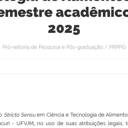
emestre acadêmico
2025
Pró-reitoria de Pesquisa e Pós-graduação / PRPPG
ão
Stricto Sensu
em Ciência e Tecnologia de Alimento
ucuri - UFVJM
,
no uso de suas atribuições legais, 