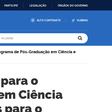
PARTICIPE
LEGISLAÇÃO
ÓRGÃOS DO GOVERNO
ALTO CONTRASTE
VLIBRAS
r no portal
r no portal
ograma de Pós-Graduação em Ciência e
 para o
em Ciência
 para o