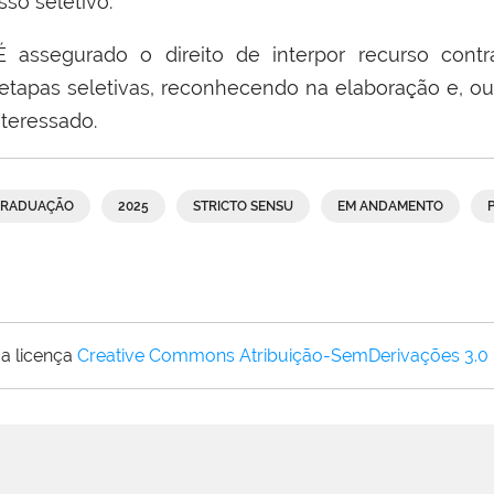
so seletivo.
É assegurado o direito de interpor recurso cont
etapas seletivas, reconhecendo na elaboração e, ou
nteressado.
GRADUAÇÃO
2025
STRICTO SENSU
EM ANDAMENTO
a licença
Creative Commons Atribuição-SemDerivações 3.0