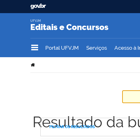
UFVJM
Editais e Concursos
Portal UFVJM
Serviços
Acesso à 
Resultado da b
FILTRAR OS RESULTADOS