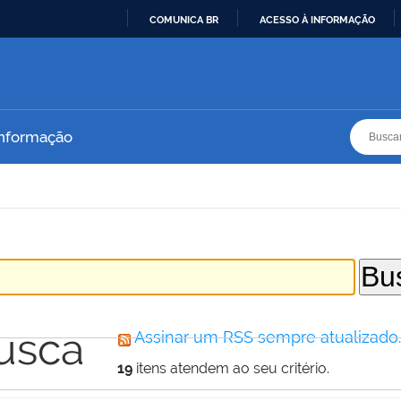
COMUNICA BR
ACESSO À INFORMAÇÃO
IR
PARA
O
CONTEÚDO
Busca
Busca
Informação
usca
Assinar um RSS sempre atualizado
19
itens atendem ao seu critério.