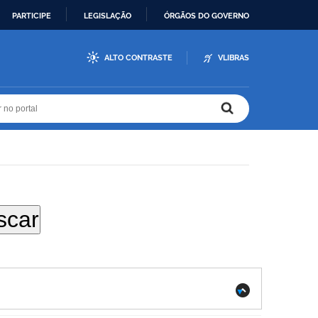
PARTICIPE
LEGISLAÇÃO
ÓRGÃOS DO GOVERNO
ALTO CONTRASTE
VLIBRAS
r no portal
r no portal
.