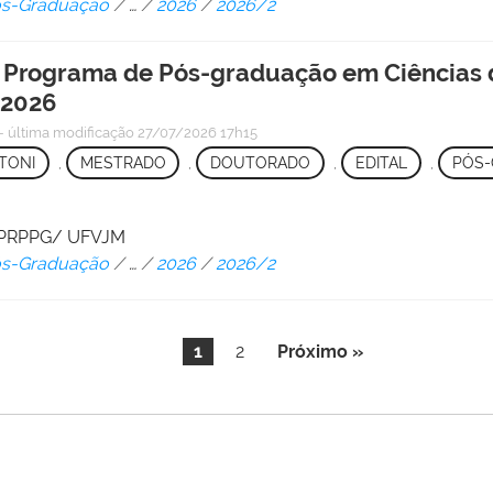
Pós-Graduação
/
…
/
2026
/
2026/2
 o Programa de Pós-graduação em Ciências
 2026
—
última modificação
27/07/2026 17h15
TONI
,
MESTRADO
,
DOUTORADO
,
EDITAL
,
PÓS
 - PRPPG/ UFVJM
Pós-Graduação
/
…
/
2026
/
2026/2
1
2
Próximo »