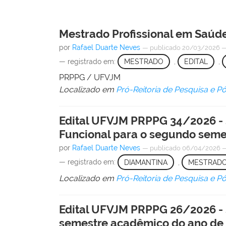
Mestrado Profissional em Saúde
por
Rafael Duarte Neves
—
publicado
20/03/2026
— registrado em:
MESTRADO
,
EDITAL
,
PRPPG / UFVJM
Localizado em
Pró-Reitoria de Pesquisa e 
Edital UFVJM PRPPG 34/2026 -
Funcional para o segundo seme
por
Rafael Duarte Neves
—
publicado
06/04/2026
— registrado em:
DIAMANTINA
,
MESTRAD
Localizado em
Pró-Reitoria de Pesquisa e 
Edital UFVJM PRPPG 26/2026 -
semestre acadêmico do ano de