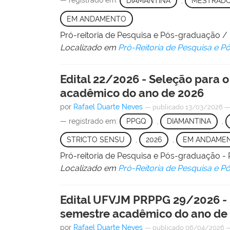
— registrado em:
DIAMANTINA
,
MESTRAD
EM ANDAMENTO
Pró-reitoria de Pesquisa e Pós-graduação 
Localizado em
Pró-Reitoria de Pesquisa e 
Edital 22/2026 - Seleção para
acadêmico do ano de 2026
por
Rafael Duarte Neves
—
publicado
13/03/2026
— registrado em:
PPGQ
,
DIAMANTINA
,
STRICTO SENSU
,
2026
,
EM ANDAME
Pró-reitoria de Pesquisa e Pós-graduação
Localizado em
Pró-Reitoria de Pesquisa e 
Edital UFVJM PRPPG 29/2026 -
semestre acadêmico do ano de
por
Rafael Duarte Neves
—
publicado
06/04/2026