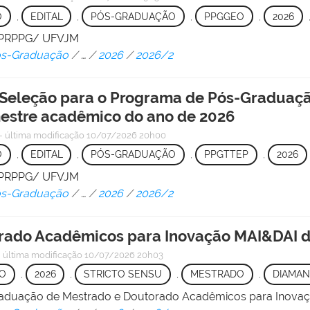
O
,
EDITAL
,
PÓS-GRADUAÇÃO
,
PPGGEO
,
2026
 - PRPPG/ UFVJM
Pós-Graduação
/
…
/
2026
/
2026/2
Seleção para o Programa de Pós-Graduação
estre acadêmico do ano de 2026
—
última modificação
10/07/2026 20h00
O
,
EDITAL
,
PÓS-GRADUAÇÃO
,
PPGTTEP
,
2026
 - PRPPG/ UFVJM
Pós-Graduação
/
…
/
2026
/
2026/2
ado Acadêmicos para Inovação MAI&DAI do
—
última modificação
10/07/2026 20h03
O
,
2026
,
STRICTO SENSU
,
MESTRADO
,
DIAMAN
raduação de Mestrado e Doutorado Acadêmicos para Inova