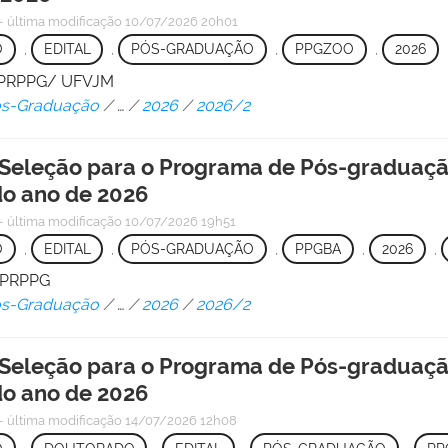
—
última modificação
10/07/2026 20h01
O
,
EDITAL
,
PÓS-GRADUAÇÃO
,
PPGZOO
,
2026
 - PRPPG/ UFVJM
Pós-Graduação
/
…
/
2026
/
2026/2
Seleção para o Programa de Pós-graduação
o ano de 2026
—
última modificação
10/07/2026 19h51
O
,
EDITAL
,
PÓS-GRADUAÇÃO
,
PPGBA
,
2026
,
/ PRPPG
Pós-Graduação
/
…
/
2026
/
2026/2
 Seleção para o Programa de Pós-graduaçã
o ano de 2026
—
última modificação
14/07/2026 12h08