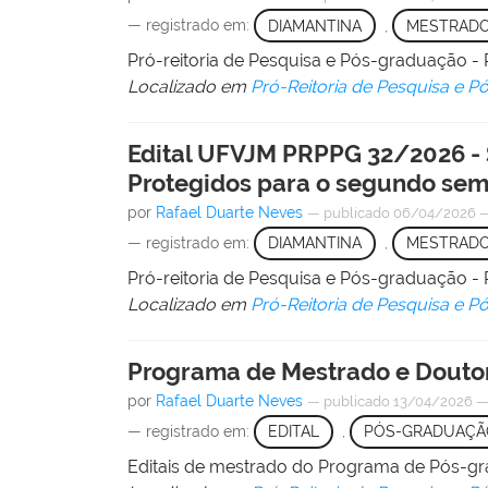
— registrado em:
DIAMANTINA
,
MESTRAD
Pró-reitoria de Pesquisa e Pós-graduação
Localizado em
Pró-Reitoria de Pesquisa e 
Edital UFVJM PRPPG 32/2026 - 
Protegidos para o segundo sem
por
Rafael Duarte Neves
—
publicado
06/04/2026
— registrado em:
DIAMANTINA
,
MESTRAD
Pró-reitoria de Pesquisa e Pós-graduação
Localizado em
Pró-Reitoria de Pesquisa e 
Programa de Mestrado e Doutor
por
Rafael Duarte Neves
—
publicado
13/04/2026
— registrado em:
EDITAL
,
PÓS-GRADUAÇÃ
Editais de mestrado do Programa de Pós-g