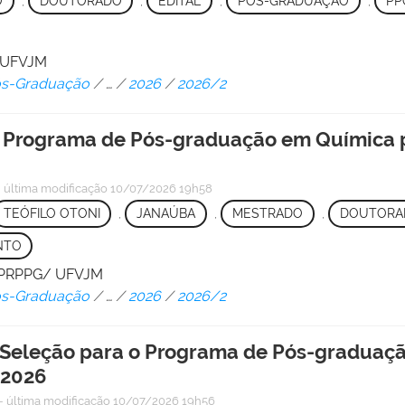
O
,
DOUTORADO
,
EDITAL
,
PÓS-GRADUAÇÃO
,
PP
/ UFVJM
Pós-Graduação
/
…
/
2026
/
2026/2
 o Programa de Pós-graduação em Química
—
última modificação
10/07/2026 19h58
TEÓFILO OTONI
,
JANAÚBA
,
MESTRADO
,
DOUTORA
NTO
 - PRPPG/ UFVJM
Pós-Graduação
/
…
/
2026
/
2026/2
 Seleção para o Programa de Pós-graduaç
 2026
—
última modificação
10/07/2026 19h56