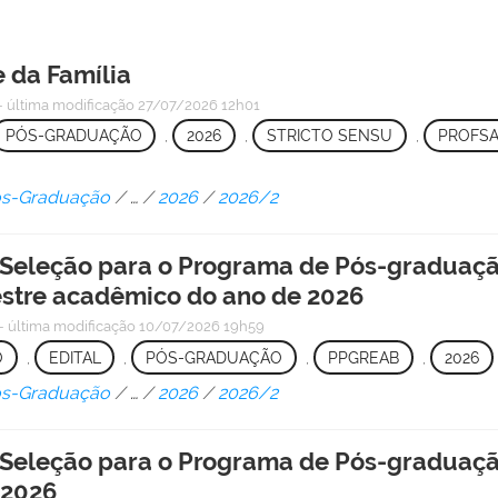
 da Família
—
última modificação
27/07/2026 12h01
PÓS-GRADUAÇÃO
,
2026
,
STRICTO SENSU
,
PROFS
Pós-Graduação
/
…
/
2026
/
2026/2
 Seleção para o Programa de Pós-graduaç
stre acadêmico do ano de 2026
—
última modificação
10/07/2026 19h59
O
,
EDITAL
,
PÓS-GRADUAÇÃO
,
PPGREAB
,
2026
Pós-Graduação
/
…
/
2026
/
2026/2
 Seleção para o Programa de Pós-graduaç
 2026