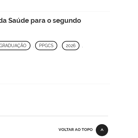
 da Saúde para o segundo
-GRADUAÇÃO
,
PPGCS
,
2026
,
VOLTAR AO TOPO