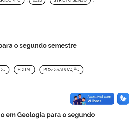
GODONTO
,
2026
,
STRICTO SENSU
,
 para o segundo semestre
DO
,
EDITAL
,
PÓS-GRADUAÇÃO
,
ão em Geologia para o segundo