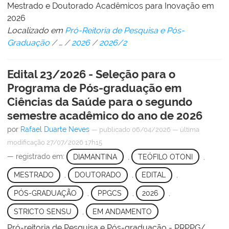
Mestrado e Doutorado Acadêmicos para Inovação em
2026
Localizado em
Pró-Reitoria de Pesquisa e Pós-
Graduação
/
…
/
2026
/
2026/2
Edital 23/2026 - Seleção para o
Programa de Pós-graduação em
Ciências da Saúde para o segundo
semestre acadêmico do ano de 2026
por
Rafael Duarte Neves
—
publicado
06/04/2026
—
última
modificação
27/07/2026 17h15
— registrado em:
DIAMANTINA
,
TEÓFILO OTONI
,
MESTRADO
,
DOUTORADO
,
EDITAL
,
PÓS-GRADUAÇÃO
,
PPGCS
,
2026
,
STRICTO SENSU
,
EM ANDAMENTO
Pró-reitoria de Pesquisa e Pós-graduação - PRPPG/