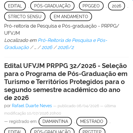
EDITAL
,
PÓS-GRADUAÇÃO
,
PPGGEO
,
2026
,
STRICTO SENSU
,
EM ANDAMENTO
Pró-reitoria de Pesquisa e Pós-graduação - PRPPG/
UFVJM
Localizado em
Pró-Reitoria de Pesquisa e Pós-
Graduação
/
…
/
2026
/
2026/2
Edital UFVJM PRPPG 32/2026 - Seleção
para o Programa de Pós-Graduação em
Turismo e Territórios Protegidos para o
segundo semestre acadêmico do ano
de 2026
por
Rafael Duarte Neves
—
publicado
06/04/2026
—
última
modificação
10/07/2026 20h00
— registrado em:
DIAMANTINA
,
MESTRADO
,
EDITAL
,
PÓS-GRADUAÇÃO
,
PPGTTEP
,