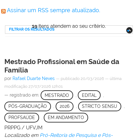
Assinar um RSS sempre atualizado.
19
itens atendem ao seu critério.
FILTRAR OS RESULTADOS
Mestrado Profissional em Saúde da
Família
por
Rafael Duarte Neves
—
publicado
20/03/2026
—
última
modificação
27/07/2026 12h01
— registrado em:
MESTRADO
,
EDITAL
,
PÓS-GRADUAÇÃO
,
2026
,
STRICTO SENSU
,
PROFSAÚDE
,
EM ANDAMENTO
PRPPG / UFVJM
Localizado em
Pró-Reitoria de Pesquisa e Pós-