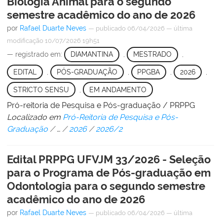
Biologia Animal para o segundo
semestre acadêmico do ano de 2026
por
Rafael Duarte Neves
—
publicado
06/04/2026
—
última
modificação
10/07/2026 19h51
— registrado em:
DIAMANTINA
,
MESTRADO
,
EDITAL
,
PÓS-GRADUAÇÃO
,
PPGBA
,
2026
,
STRICTO SENSU
,
EM ANDAMENTO
Pró-reitoria de Pesquisa e Pós-graduação / PRPPG
Localizado em
Pró-Reitoria de Pesquisa e Pós-
Graduação
/
…
/
2026
/
2026/2
Edital PRPPG UFVJM 33/2026 - Seleção
para o Programa de Pós-graduação em
Odontologia para o segundo semestre
acadêmico do ano de 2026
por
Rafael Duarte Neves
—
publicado
06/04/2026
—
última