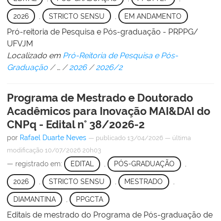
2026
,
STRICTO SENSU
,
EM ANDAMENTO
Pró-reitoria de Pesquisa e Pós-graduação - PRPPG/
UFVJM
Localizado em
Pró-Reitoria de Pesquisa e Pós-
Graduação
/
…
/
2026
/
2026/2
Programa de Mestrado e Doutorado
Acadêmicos para Inovação MAI&DAI do
CNPq - Edital n° 38/2026-2
por
Rafael Duarte Neves
—
publicado
13/04/2026
—
última
modificação
10/07/2026 20h03
— registrado em:
EDITAL
,
PÓS-GRADUAÇÃO
,
2026
,
STRICTO SENSU
,
MESTRADO
,
DIAMANTINA
,
PPGCTA
Editais de mestrado do Programa de Pós-graduação de