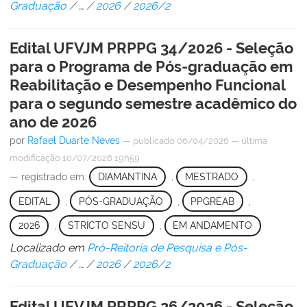
Graduação
/
…
/
2026
/
2026/2
Edital UFVJM PRPPG 34/2026 - Seleção
para o Programa de Pós-graduação em
Reabilitação e Desempenho Funcional
para o segundo semestre acadêmico do
ano de 2026
por
Rafael Duarte Neves
—
publicado
06/04/2026
—
última
modificação
10/07/2026 19h59
— registrado em:
DIAMANTINA
,
MESTRADO
,
EDITAL
,
PÓS-GRADUAÇÃO
,
PPGREAB
,
2026
,
STRICTO SENSU
,
EM ANDAMENTO
Localizado em
Pró-Reitoria de Pesquisa e Pós-
Graduação
/
…
/
2026
/
2026/2
Edital UFVJM PRPPG 26/2026 - Seleção