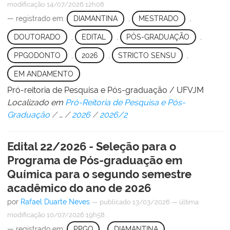
modificação
14/07/2026 12h08
— registrado em:
DIAMANTINA
,
MESTRADO
,
DOUTORADO
,
EDITAL
,
PÓS-GRADUAÇÃO
,
PPGODONTO
,
2026
,
STRICTO SENSU
,
EM ANDAMENTO
Pró-reitoria de Pesquisa e Pós-graduação / UFVJM
Localizado em
Pró-Reitoria de Pesquisa e Pós-
Graduação
/
…
/
2026
/
2026/2
Edital 22/2026 - Seleção para o
Programa de Pós-graduação em
Química para o segundo semestre
acadêmico do ano de 2026
por
Rafael Duarte Neves
—
publicado
13/03/2026
—
última
modificação
10/07/2026 19h58
— registrado em:
PPGQ
,
DIAMANTINA
,