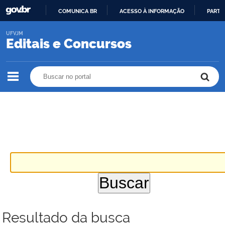
COMUNICA BR
ACESSO À INFORMAÇÃO
PARTI
IR
UFVJM
PARA
Editais e Concursos
O
CONTEÚDO
Buscar no portal
Buscar no portal
Resultado da busca