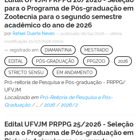
para o Programa de Pós-graduação em
Zootecnia para o segundo semestre
acadêmico do ano de 2026
por
Rafael Duarte Neves
—
publicado
06/04/2026
—
última
modificação
10/07/2026 20h01
— registrado em:
DIAMANTINA
,
MESTRADO
,
EDITAL
,
PÓS-GRADUAÇÃO
,
PPGZOO
,
2026
,
STRICTO SENSU
,
EM ANDAMENTO
Pró-reitoria de Pesquisa e Pós-graduação - PRPPG/
UFVJM
Localizado em
Pró-Reitoria de Pesquisa e Pós-
Graduação
/
…
/
2026
/
2026/2
Edital UFVJM PRPPG 25/2026 - Seleção
para o Programa de Pós-graduação em