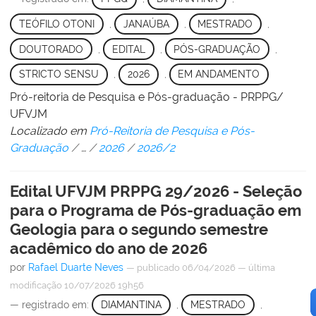
TEÓFILO OTONI
,
JANAÚBA
,
MESTRADO
,
DOUTORADO
,
EDITAL
,
PÓS-GRADUAÇÃO
,
STRICTO SENSU
,
2026
,
EM ANDAMENTO
Pró-reitoria de Pesquisa e Pós-graduação - PRPPG/
UFVJM
Localizado em
Pró-Reitoria de Pesquisa e Pós-
Graduação
/
…
/
2026
/
2026/2
Edital UFVJM PRPPG 29/2026 - Seleção
para o Programa de Pós-graduação em
Geologia para o segundo semestre
acadêmico do ano de 2026
por
Rafael Duarte Neves
—
publicado
06/04/2026
—
última
modificação
10/07/2026 19h56
— registrado em:
DIAMANTINA
,
MESTRADO
,