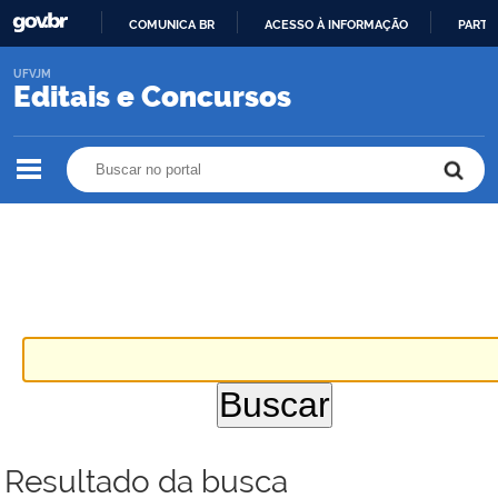
COMUNICA BR
ACESSO À INFORMAÇÃO
PARTI
IR
UFVJM
PARA
Editais e Concursos
O
CONTEÚDO
Buscar no portal
Buscar no portal
Resultado da busca