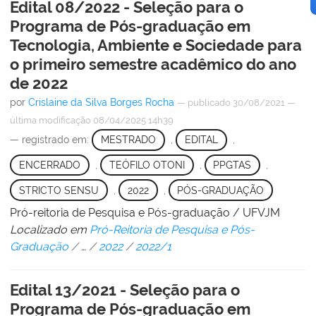
Edital 08/2022 - Seleção para o
Programa de Pós-graduação em
Tecnologia, Ambiente e Sociedade para
o primeiro semestre acadêmico do ano
de 2022
por
Crislaine da Silva Borges Rocha
—
publicado
30/08/2021
—
última modificação
08/04/2025 14h39
— registrado em:
MESTRADO
,
EDITAL
,
ENCERRADO
,
TEÓFILO OTONI
,
PPGTAS
,
STRICTO SENSU
,
2022
,
PÓS-GRADUAÇÃO
Pró-reitoria de Pesquisa e Pós-graduação / UFVJM
Localizado em
Pró-Reitoria de Pesquisa e Pós-
Graduação
/
…
/
2022
/
2022/1
Edital 13/2021 - Seleção para o
Programa de Pós-graduação em