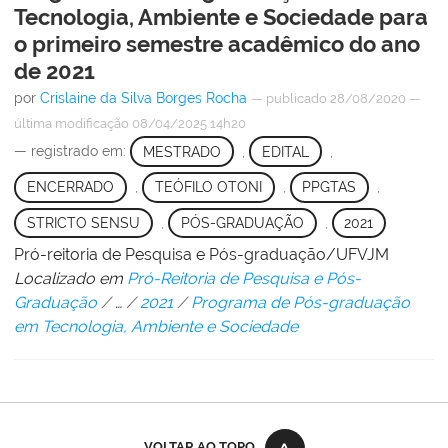
Tecnologia, Ambiente e Sociedade para
o primeiro semestre acadêmico do ano
de 2021
por
Crislaine da Silva Borges Rocha
—
publicado
28/08/2020
—
última modificação
08/04/2025 14h20
— registrado em:
MESTRADO
,
EDITAL
,
ENCERRADO
,
TEÓFILO OTONI
,
PPGTAS
,
STRICTO SENSU
,
PÓS-GRADUAÇÃO
,
2021
Pró-reitoria de Pesquisa e Pós-graduação/UFVJM
Localizado em
Pró-Reitoria de Pesquisa e Pós-
Graduação
/
…
/
2021
/
Programa de Pós-graduação
em Tecnologia, Ambiente e Sociedade
VOLTAR AO TOPO