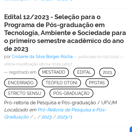
Edital 12/2023 - Seleção para o
Programa de Pós-graduação em
Tecnologia, Ambiente e Sociedade para
o primeiro semestre acadêmico do ano
de 2023
por
Crislaine da Silva Borges Rocha
—
publicado
01/09/2022
—
última modificação
08/04/2025 14h57
— registrado em:
MESTRADO
,
EDITAL
,
2023
,
ENCERRADO
,
TEÓFILO OTONI
,
PPGTAS
,
STRICTO SENSU
,
PÓS-GRADUAÇÃO
Pró-reitoria de Pesquisa e Pós-graduação / UFVJM
Localizado em
Pró-Reitoria de Pesquisa e Pós-
Graduação
/
…
/
2023
/
2023/1