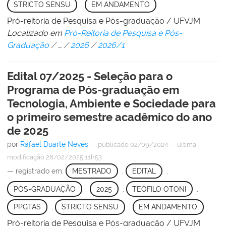
STRICTO SENSU
,
EM ANDAMENTO
Pró-reitoria de Pesquisa e Pós-graduação / UFVJM
Localizado em
Pró-Reitoria de Pesquisa e Pós-
Graduação
/
…
/
2026
/
2026/1
Edital 07/2025 - Seleção para o
Programa de Pós-graduação em
Tecnologia, Ambiente e Sociedade para
o primeiro semestre acadêmico do ano
de 2025
por
Rafael Duarte Neves
—
publicado
02/09/2024
—
última
modificação
28/02/2025 11h53
— registrado em:
MESTRADO
,
EDITAL
,
PÓS-GRADUAÇÃO
,
2025
,
TEÓFILO OTONI
,
PPGTAS
,
STRICTO SENSU
,
EM ANDAMENTO
Pró-reitoria de Pesquisa e Pós-graduação / UFVJM