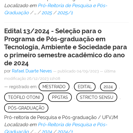
Localizado em
Pró-Reitoria de Pesquisa e Pós-
Graduação
/
…
/
2025
/
2025/1
Edital 13/2024 - Seleção para o
Programa de Pós-graduação em
Tecnologia, Ambiente e Sociedade para
o primeiro semestre acadêmico do ano
de 2024
por
Rafael Duarte Neves
—
publicado
04/09/2023
—
última
modificação
26/12/2023 11h08
— registrado em:
MESTRADO
,
EDITAL
,
2024
,
TEÓFILO OTONI
,
PPGTAS
,
STRICTO SENSU
,
PÓS-GRADUAÇÃO
Pró-reitoria de Pesquisa e Pós-graduação / UFVJM
Localizado em
Pró-Reitoria de Pesquisa e Pós-
Graduação
/
…
/
2024
/
2024/1