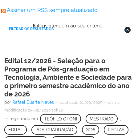
Assinar um RSS sempre atualizado.
6
itens atendem ao seu critério.
FILTRAR OS RESULTADOS
Edital 12/2026 - Seleção para o
Programa de Pós-graduação em
Tecnologia, Ambiente e Sociedade para
o primeiro semestre acadêmico do ano
de 2026
por
Rafael Duarte Neves
—
publicado
01/09/2025
—
última
modificação
25/02/2026 16h22
— registrado em:
TEÓFILO OTONI
,
MESTRADO
,
EDITAL
,
PÓS-GRADUAÇÃO
,
2026
,
PPGTAS
,