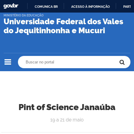
COMUNICA BR
ACESSO À INFORMAÇÃO
PARTI
IR
MINISTÉRIO DA EDUCAÇÃO
Universidade Federal dos Vales
PARA
O
do Jequitinhonha e Mucuri
CONTEÚDO
Buscar no portal
Buscar no portal
Pint of Science Janaúba
19 a 21 de maio