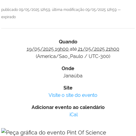
publicado
09/05/2025 12h59,
última modificação
09/05/2025 12h59
—
expirado
Quando
19/05/2025 19h00
até
21/05/2025 21h00
(America/Sao_Paulo / UTC-300)
Onde
Janaúba
Site
Visite o site do evento
Adicionar evento ao calendário
iCal