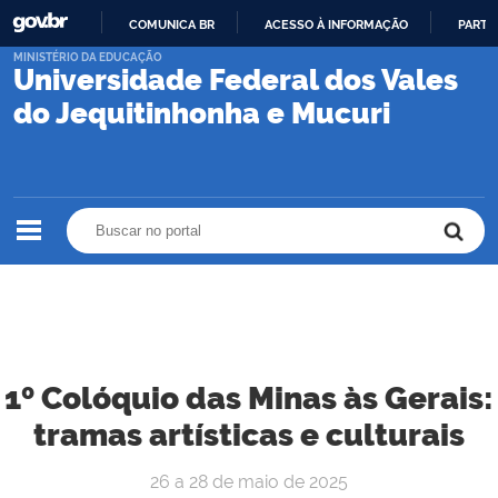
COMUNICA BR
ACESSO À INFORMAÇÃO
PARTI
IR
MINISTÉRIO DA EDUCAÇÃO
Universidade Federal dos Vales
PARA
O
do Jequitinhonha e Mucuri
CONTEÚDO
Buscar no portal
Buscar no portal
1º Colóquio das Minas às Gerais:
tramas artísticas e culturais
26 a 28 de maio de 2025