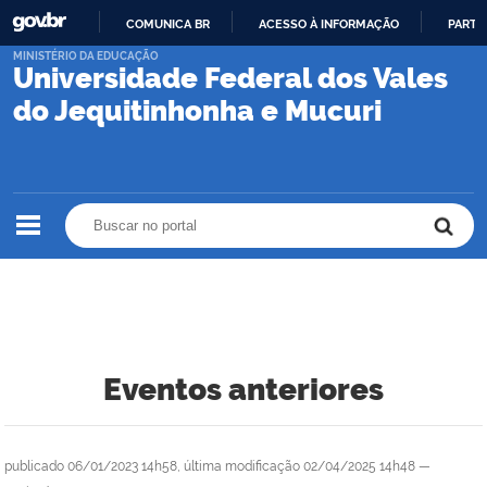
COMUNICA BR
ACESSO À INFORMAÇÃO
PARTI
IR
MINISTÉRIO DA EDUCAÇÃO
Universidade Federal dos Vales
PARA
O
do Jequitinhonha e Mucuri
CONTEÚDO
Buscar no portal
Buscar no portal
Eventos anteriores
publicado
06/01/2023 14h58,
última modificação
02/04/2025 14h48
—