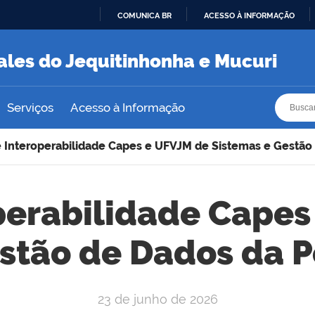
COMUNICA BR
ACESSO À INFORMAÇÃO
IR
PARA
ales do Jequitinhonha e Mucuri
O
CONTEÚDO
Busca
Busca
Serviços
Acesso à Informação
e Interoperabilidade Capes e UFVJM de Sistemas e Gestã
operabilidade Capes
estão de Dados da 
23 de junho de 2026