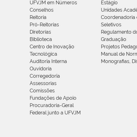
UFVJM em Números
Estágio
Conselhos
Unidades Acad
Reitoria
Coordenadoria 
Pró-Reitorias
Seletivos
Diretorias
Regulamento d
Biblioteca
Graduação
Centro de Inovação
Projetos Pedag
Tecnológica
Manual de Norm
Auditoria Interna
Monografias, Di
Ouvidoria
Corregedoria
Assessorias
Comissões
Fundações de Apoio
Procuradoria-Geral
Federal junto a UFVJM