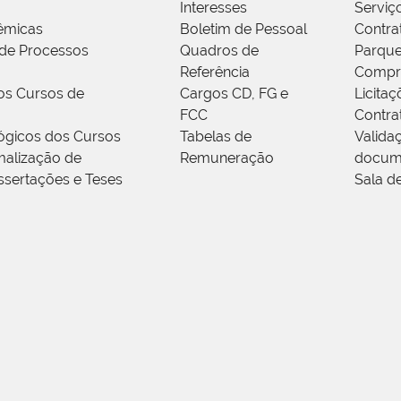
Interesses
Serviç
êmicas
Boletim de Pessoal
Contra
de Processos
Quadros de
Parque
Referência
Compr
os Cursos de
Cargos CD, FG e
Licitaç
FCC
Contra
ógicos dos Cursos
Tabelas de
Valida
alização de
Remuneração
docum
ssertações e Teses
Sala d