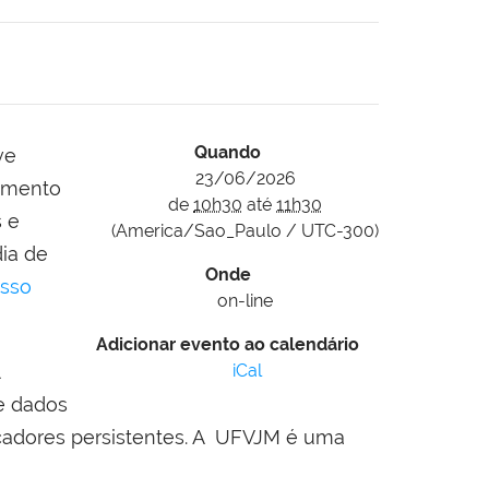
Quando
ve
23/06/2026
momento
de
10h30
até
11h30
s e
(America/Sao_Paulo / UTC-300)
ia de
Onde
esso
on-line
Adicionar evento ao calendário
iCal
e dados
ficadores persistentes. A UFVJM é uma