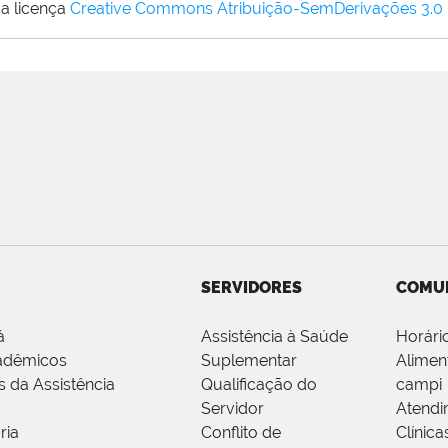
a licença
Creative Commons Atribuição-SemDerivações 3.0
SERVIDORES
COMU
á
Assistência à Saúde
Horári
adêmicos
Suplementar
Alimen
s da Assistência
Qualificação do
campi
Servidor
Atendi
ria
Conflito de
Clínica