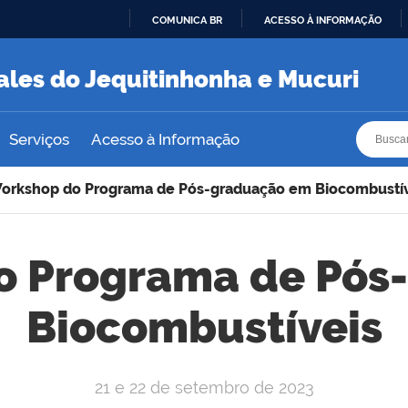
COMUNICA BR
ACESSO À INFORMAÇÃO
IR
PARA
ales do Jequitinhonha e Mucuri
O
CONTEÚDO
Busca
Busca
Serviços
Acesso à Informação
Workshop do Programa de Pós-graduação em Biocombustí
o Programa de Pó
Biocombustíveis
21 e 22 de setembro de 2023