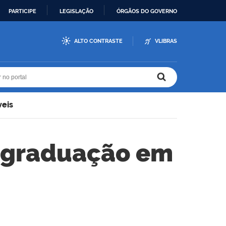
PARTICIPE
LEGISLAÇÃO
ÓRGÃOS DO GOVERNO
ALTO CONTRASTE
VLIBRAS
r no portal
r no portal
veis
s-graduação em