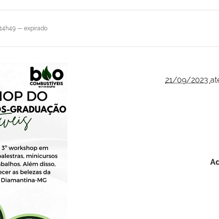
 14h49
—
expirado
21/09/2023
at
Ad