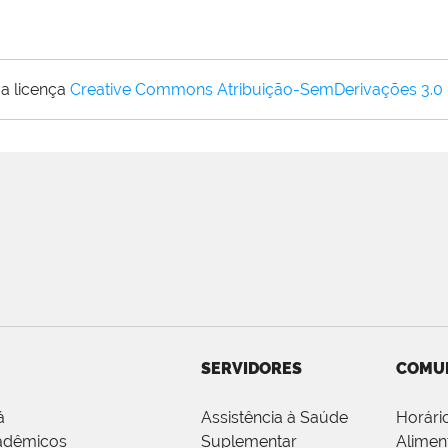
a licença
Creative Commons Atribuição-SemDerivações 3.0
SERVIDORES
COMU
á
Assistência à Saúde
Horári
adêmicos
Suplementar
Alimen