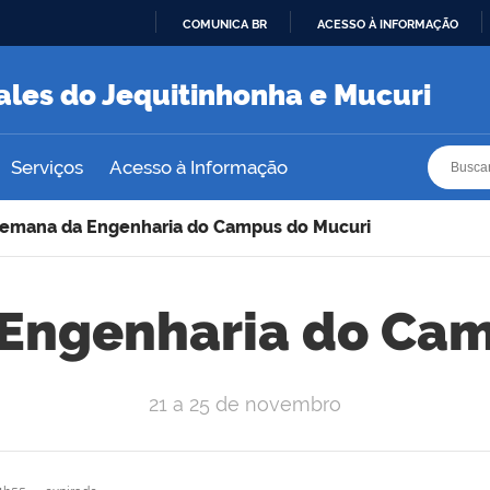
COMUNICA BR
ACESSO À INFORMAÇÃO
IR
PARA
ales do Jequitinhonha e Mucuri
O
CONTEÚDO
Busca
Busca
Serviços
Acesso à Informação
Semana da Engenharia do Campus do Mucuri
 Engenharia do Cam
21 a 25 de novembro