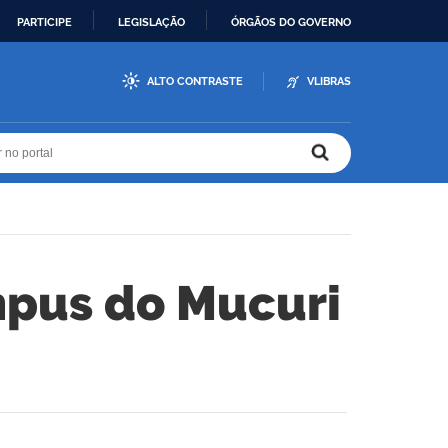
PARTICIPE
LEGISLAÇÃO
ÓRGÃOS DO GOVERNO
ALTO CONTRASTE
VLIBRAS
r no portal
r no portal
pus do Mucuri