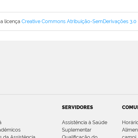
a licença
Creative Commons Atribuição-SemDerivações 3.0
SERVIDORES
COMU
á
Assistência à Saúde
Horári
adêmicos
Suplementar
Alimen
s da Assistência
Qualificação do
campi