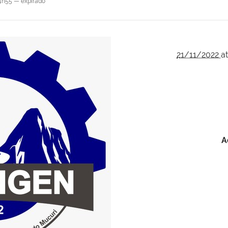
4h55
—
expirado
21/11/2022
a
A