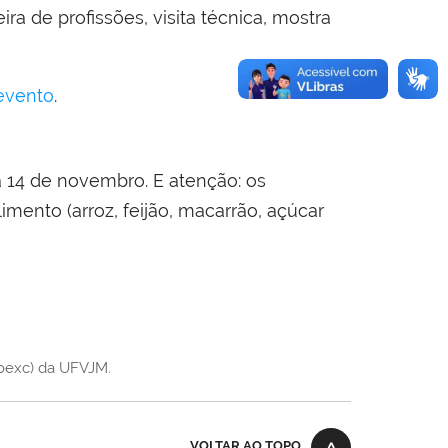
ra de profissões, visita técnica, mostra
evento
.
a 14 de novembro. E atenção: os
imento (arroz, feijão, macarrão, açúcar
roexc) da UFVJM.
VOLTAR AO TOPO