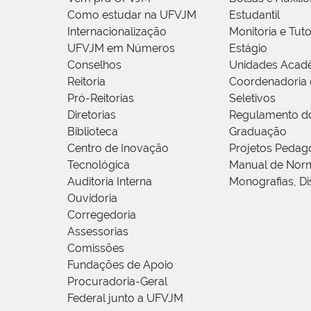
Como estudar na UFVJM
Estudantil
Internacionalização
Monitoria e Tuto
UFVJM em Números
Estágio
Conselhos
Unidades Acad
Reitoria
Coordenadoria 
Pró-Reitorias
Seletivos
Diretorias
Regulamento d
Biblioteca
Graduação
Centro de Inovação
Projetos Pedag
Tecnológica
Manual de Norm
Auditoria Interna
Monografias, Di
Ouvidoria
Corregedoria
Assessorias
Comissões
Fundações de Apoio
Procuradoria-Geral
Federal junto a UFVJM