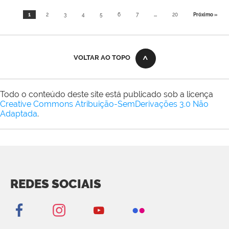
1
2
3
4
5
6
7
...
20
Próximo »
VOLTAR AO TOPO
Todo o conteúdo deste site está publicado sob a licença
Creative Commons Atribuição-SemDerivações 3.0 Não
Adaptada
.
REDES SOCIAIS