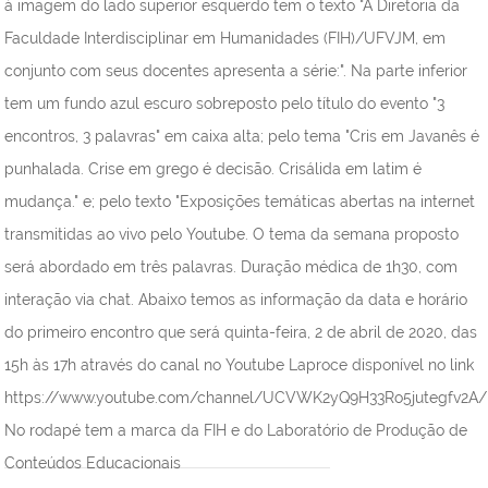
à imagem do lado superior esquerdo tem o texto "A Diretoria da
Faculdade Interdisciplinar em Humanidades (FIH)/UFVJM, em
conjunto com seus docentes apresenta a série:". Na parte inferior
tem um fundo azul escuro sobreposto pelo título do evento "3
encontros, 3 palavras" em caixa alta; pelo tema "Cris em Javanês é
punhalada. Crise em grego é decisão. Crisálida em latim é
mudança." e; pelo texto "Exposições temáticas abertas na internet
transmitidas ao vivo pelo Youtube. O tema da semana proposto
será abordado em três palavras. Duração médica de 1h30, com
interação via chat. Abaixo temos as informação da data e horário
do primeiro encontro que será quinta-feira, 2 de abril de 2020, das
15h às 17h através do canal no Youtube Laproce disponível no link
https://www.youtube.com/channel/UCVWK2yQ9H33Ro5jutegfv2A/l
No rodapé tem a marca da FIH e do Laboratório de Produção de
Conteúdos Educacionais