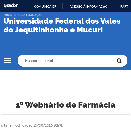
COMUNICA BR
ACESSO À INFORMAÇÃO
PARTI
IR
MINISTÉRIO DA EDUCAÇÃO
Universidade Federal dos Vales
PARA
O
do Jequitinhonha e Mucuri
CONTEÚDO
Buscar no portal
Buscar no portal
1º Webnário de Farmácia
última modificação
10/06/2020 15h32