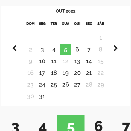
OUT
2022
DOM
SEG
TER
QUA
QUI
SEX
SÁB
1
2
3
4
5
6
7
8
9
10
11
12
13
14
15
16
17
18
19
20
21
22
23
24
25
26
27
28
29
30
31
3
4
5
6
7