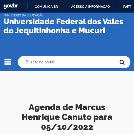
COMUNICA BR
ACESSO À INFORMAÇÃO
PARTI
IR
MINISTÉRIO DA EDUCAÇÃO
Universidade Federal dos Vales
PARA
O
do Jequitinhonha e Mucuri
CONTEÚDO
Buscar no portal
Buscar no portal
Agenda de Marcus
Henrique Canuto para
05/10/2022