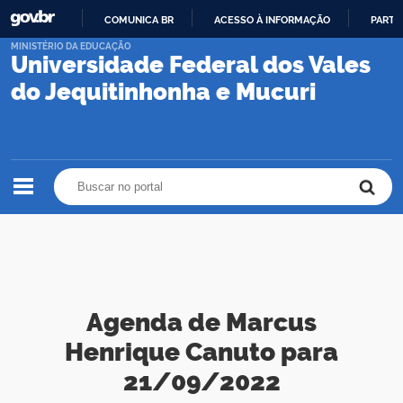
COMUNICA BR
ACESSO À INFORMAÇÃO
PARTI
IR
MINISTÉRIO DA EDUCAÇÃO
Universidade Federal dos Vales
PARA
O
do Jequitinhonha e Mucuri
CONTEÚDO
Buscar no portal
Buscar no portal
Agenda de Marcus
Henrique Canuto para
21/09/2022