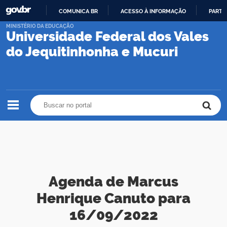
COMUNICA BR
ACESSO À INFORMAÇÃO
PARTI
IR
MINISTÉRIO DA EDUCAÇÃO
Universidade Federal dos Vales
PARA
O
do Jequitinhonha e Mucuri
CONTEÚDO
Buscar no portal
Buscar no portal
Agenda de Marcus
Henrique Canuto para
16/09/2022