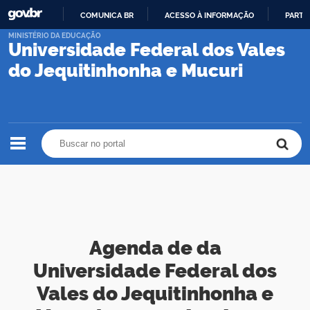
COMUNICA BR
ACESSO À INFORMAÇÃO
PARTI
IR
MINISTÉRIO DA EDUCAÇÃO
Universidade Federal dos Vales
PARA
O
do Jequitinhonha e Mucuri
CONTEÚDO
Buscar no portal
Buscar no portal
Agenda de da
Universidade Federal dos
Vales do Jequitinhonha e