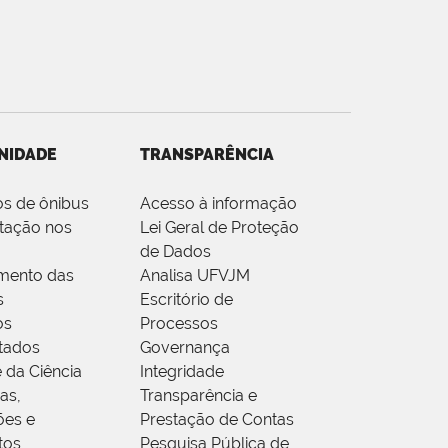
NIDADE
TRANSPARÊNCIA
os de ônibus
Acesso à informação
tação nos
Lei Geral de Proteção
de Dados
mento das
Analisa UFVJM
s
Escritório de
os
Processos
tados
Governança
 da Ciência
Integridade
as,
Transparência e
ões e
Prestação de Contas
tos
Pesquisa Pública de