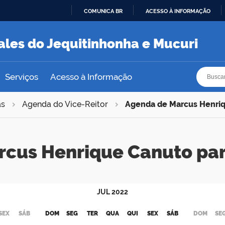
COMUNICA BR
ACESSO À INFORMAÇÃO
IR
PARA
ales do Jequitinhonha e Mucuri
O
CONTEÚDO
Busca
Busca
Serviços
Acesso à Informação
as
Agenda do Vice-Reitor
Agenda de Marcus Henri
rcus Henrique Canuto pa
JUL
2022
SEX
SÁB
DOM
SEG
TER
QUA
QUI
SEX
SÁB
DOM
SE