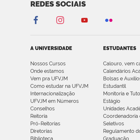
REDES SOCIAIS
A UNIVERSIDADE
ESTUDANTES
Nossos Cursos
Calouro, vem c
Onde estamos
Calendários Ac
Vem pra UFVJM
Bolsas e Auxílio
Como estudar na UFVJM
Estudantil
Internacionalização
Monitoria e Tuto
UFVJM em Números
Estágio
Conselhos
Unidades Acad
Reitoria
Coordenadoria 
Pró-Reitorias
Seletivos
Diretorias
Regulamento d
Biblioteca
Graduação