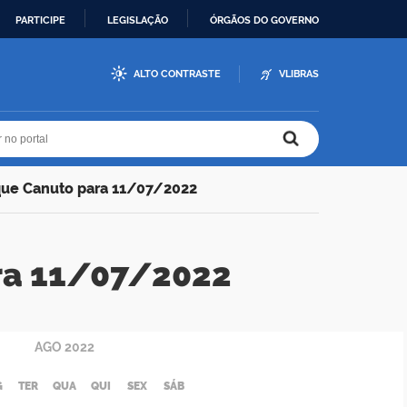
PARTICIPE
LEGISLAÇÃO
ÓRGÃOS DO GOVERNO
ALTO CONTRASTE
VLIBRAS
r no portal
r no portal
que Canuto para 11/07/2022
ra 11/07/2022
AGO
2022
G
TER
QUA
QUI
SEX
SÁB