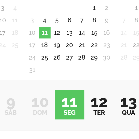
3
4
1
2
1
10
11
3
4
5
6
7
8
9
7
8
17
18
10
11
12
13
14
15
16
14
1
24
25
17
18
19
20
21
22
23
21
2
24
25
26
27
28
29
30
28
2
31
9
10
11
12
13
SÁB
DOM
SEG
TER
QUA