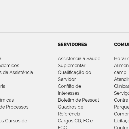
SERVIDORES
COMU
á
Assistência à Saúde
Horári
adêmicos
Suplementar
Alimen
s da Assistência
Qualificação do
campi
Servidor
Atendi
ria
Conflito de
Clínica
Interesses
Serviç
êmicas
Boletim de Pessoal
Contra
de Processos
Quadros de
Parque
Referência
Compr
os Cursos de
Cargos CD, FG e
Licitaç
FCC
Contra