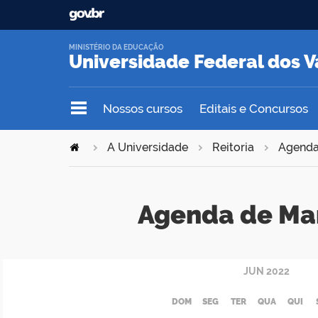
MINISTÉRIO DA EDUCAÇÃO
Universidade Federal dos V
Nossos cursos
Editais e Concursos
A Universidade
Reitoria
Agend
Agenda de Ma
JUN
2022
DOM
SEG
TER
QUA
QUI