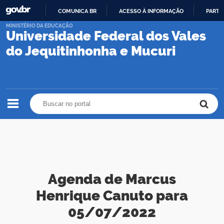
COMUNICA BR
ACESSO À INFORMAÇÃO
PARTI
IR
MINISTÉRIO DA EDUCAÇÃO
Universidade Federal dos Vales
PARA
O
do Jequitinhonha e Mucuri
CONTEÚDO
Buscar no portal
Buscar no portal
Agenda de Marcus
Henrique Canuto para
05/07/2022