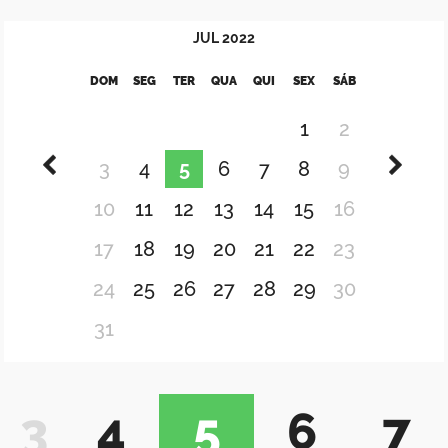
JUL
2022
DOM
SEG
TER
QUA
QUI
SEX
SÁB
1
2
3
4
5
6
7
8
9
10
11
12
13
14
15
16
17
18
19
20
21
22
23
24
25
26
27
28
29
30
31
3
4
5
6
7