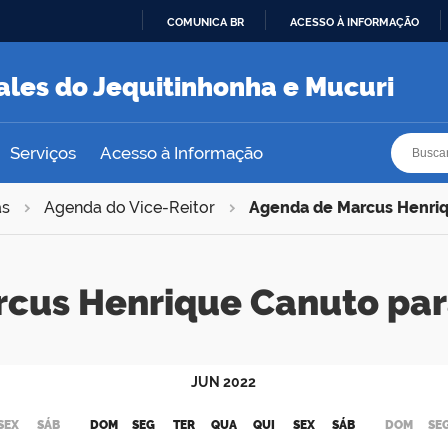
COMUNICA BR
ACESSO À INFORMAÇÃO
IR
PARA
ales do Jequitinhonha e Mucuri
O
CONTEÚDO
Busca
Busca
Serviços
Acesso à Informação
as
Agenda do Vice-Reitor
Agenda de Marcus Henri
rcus Henrique Canuto pa
JUN
2022
SEX
SÁB
DOM
SEG
TER
QUA
QUI
SEX
SÁB
DOM
SE