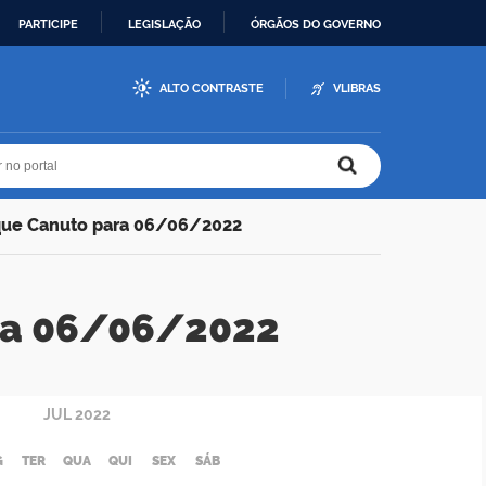
PARTICIPE
LEGISLAÇÃO
ÓRGÃOS DO GOVERNO
ALTO CONTRASTE
VLIBRAS
r no portal
r no portal
que Canuto para 06/06/2022
ra 06/06/2022
JUL
2022
G
TER
QUA
QUI
SEX
SÁB