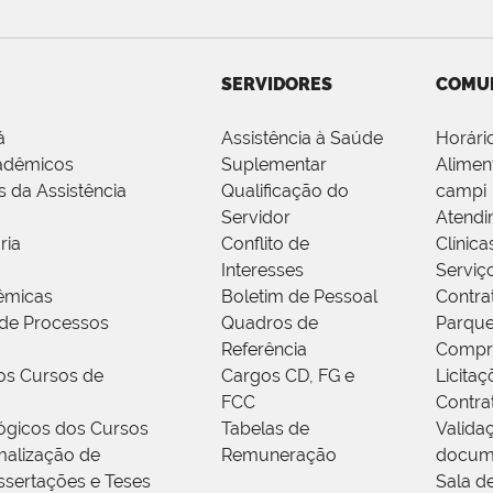
SERVIDORES
COMU
á
Assistência à Saúde
Horári
adêmicos
Suplementar
Alimen
s da Assistência
Qualificação do
campi
Servidor
Atendi
ria
Conflito de
Clínica
Interesses
Serviç
êmicas
Boletim de Pessoal
Contra
de Processos
Quadros de
Parque
Referência
Compr
os Cursos de
Cargos CD, FG e
Licitaç
FCC
Contra
ógicos dos Cursos
Tabelas de
Valida
alização de
Remuneração
docum
ssertações e Teses
Sala d