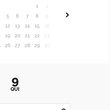
1
2
5
6
7
8
9
1
12
13
14
15
16
8
19
20
21
22
23
5
26
27
28
29
30
9
QUI