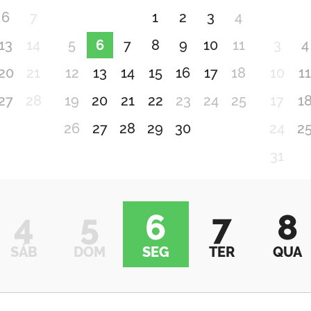
6
7
1
2
3
4
13
14
5
6
7
8
9
10
11
3
4
20
21
12
13
14
15
16
17
18
10
1
27
28
19
20
21
22
23
24
25
17
1
26
27
28
29
30
24
2
31
4
5
6
7
8
SÁB
DOM
SEG
TER
QUA