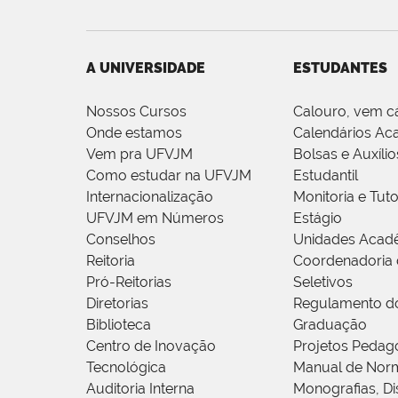
A UNIVERSIDADE
ESTUDANTES
Nossos Cursos
Calouro, vem c
Onde estamos
Calendários Ac
Vem pra UFVJM
Bolsas e Auxílio
Como estudar na UFVJM
Estudantil
Internacionalização
Monitoria e Tuto
UFVJM em Números
Estágio
Conselhos
Unidades Acad
Reitoria
Coordenadoria 
Pró-Reitorias
Seletivos
Diretorias
Regulamento d
Biblioteca
Graduação
Centro de Inovação
Projetos Pedag
Tecnológica
Manual de Norm
Auditoria Interna
Monografias, Di