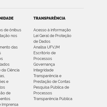
NIDADE
TRANSPARÊNCIA
os de ônibus
Acesso à informação
tação nos
Lei Geral de Proteção
de Dados
mento das
Analisa UFVJM
s
Escritório de
os
Processos
tados
Governança
 da Ciência
Integridade
as,
Transparência e
ões e
Prestação de Contas
tos
Pesquisa Pública de
ção de
Processos
entos
Transparência Pública
e Imprensa