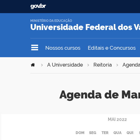
MINISTÉRIO DA EDUCAÇÃO
Universidade Federal dos V
Nossos cursos
Editais e Concursos
A Universidade
Reitoria
Agend
Agenda de Ma
MAI
2022
DOM
SEG
TER
QUA
QUI