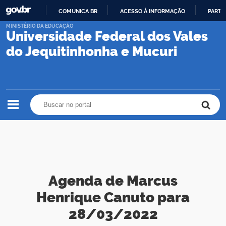
COMUNICA BR
ACESSO À INFORMAÇÃO
PARTI
IR
MINISTÉRIO DA EDUCAÇÃO
Universidade Federal dos Vales
PARA
O
do Jequitinhonha e Mucuri
CONTEÚDO
Buscar no portal
Buscar no portal
Agenda de Marcus
Henrique Canuto para
28/03/2022