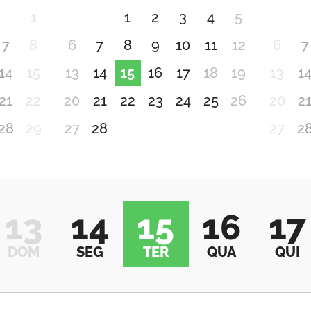
1
1
2
3
4
5
7
8
6
7
8
9
10
11
12
6
7
14
15
13
14
15
16
17
18
19
13
1
21
22
20
21
22
23
24
25
26
20
2
28
29
27
28
27
2
13
14
15
16
17
DOM
SEG
TER
QUA
QUI