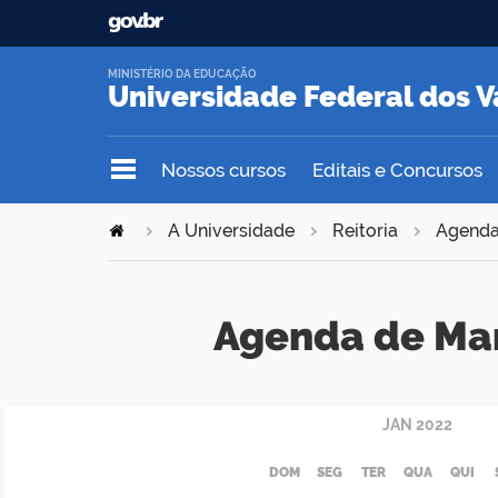
MINISTÉRIO DA EDUCAÇÃO
Universidade Federal dos V
Nossos cursos
Editais e Concursos
A Universidade
Reitoria
Agend
Agenda de Ma
JAN
2022
DOM
SEG
TER
QUA
QUI