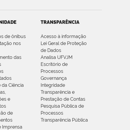
NIDADE
TRANSPARÊNCIA
os de ônibus
Acesso à informação
tação nos
Lei Geral de Proteção
de Dados
mento das
Analisa UFVJM
s
Escritório de
os
Processos
tados
Governança
 da Ciência
Integridade
as,
Transparência e
ões e
Prestação de Contas
tos
Pesquisa Pública de
ção de
Processos
entos
Transparência Pública
e Imprensa