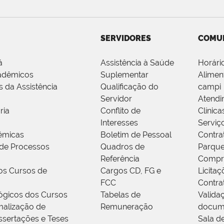
SERVIDORES
COMU
á
Assistência à Saúde
Horári
adêmicos
Suplementar
Alimen
s da Assistência
Qualificação do
campi
Servidor
Atendi
ria
Conflito de
Clínica
Interesses
Serviç
êmicas
Boletim de Pessoal
Contra
de Processos
Quadros de
Parque
Referência
Compr
os Cursos de
Cargos CD, FG e
Licitaç
FCC
Contra
ógicos dos Cursos
Tabelas de
Valida
alização de
Remuneração
docum
ssertações e Teses
Sala d