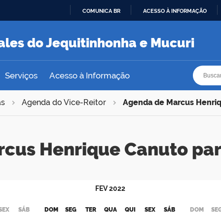
COMUNICA BR
ACESSO À INFORMAÇÃO
IR
PARA
ales do Jequitinhonha e Mucuri
O
CONTEÚDO
Busca
Busca
Serviços
Acesso à Informação
as
Agenda do Vice-Reitor
Agenda de Marcus Henri
rcus Henrique Canuto pa
FEV
2022
SEX
SÁB
DOM
SEG
TER
QUA
QUI
SEX
SÁB
DOM
SE