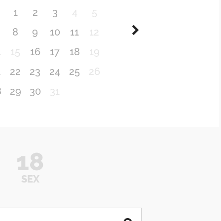
1
2
3
4
5
8
9
10
11
12
4
15
16
17
18
19
1
22
23
24
25
26
8
29
30
31
18
SEX