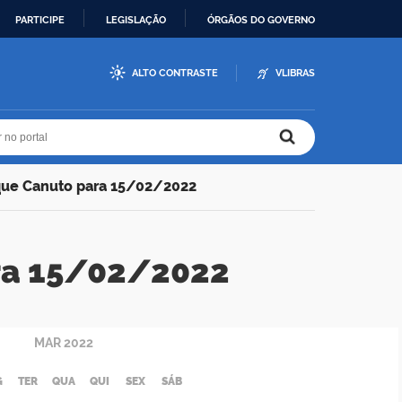
PARTICIPE
LEGISLAÇÃO
ÓRGÃOS DO GOVERNO
ALTO CONTRASTE
VLIBRAS
r no portal
r no portal
que Canuto para 15/02/2022
ra 15/02/2022
MAR
2022
G
TER
QUA
QUI
SEX
SÁB