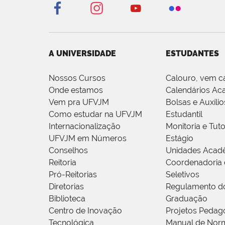
A UNIVERSIDADE
ESTUDANTES
Nossos Cursos
Calouro, vem c
Onde estamos
Calendários Ac
Vem pra UFVJM
Bolsas e Auxílio
Como estudar na UFVJM
Estudantil
Internacionalização
Monitoria e Tuto
UFVJM em Números
Estágio
Conselhos
Unidades Acad
Reitoria
Coordenadoria 
Pró-Reitorias
Seletivos
Diretorias
Regulamento d
Biblioteca
Graduação
Centro de Inovação
Projetos Pedag
Tecnológica
Manual de Norm