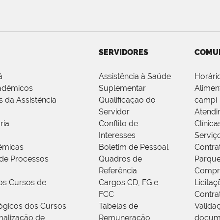
SERVIDORES
COMU
á
Assistência à Saúde
Horári
adêmicos
Suplementar
Alimen
s da Assistência
Qualificação do
campi
Servidor
Atendi
ria
Conflito de
Clínica
Interesses
Serviç
êmicas
Boletim de Pessoal
Contra
de Processos
Quadros de
Parque
Referência
Compr
os Cursos de
Cargos CD, FG e
Licitaç
FCC
Contra
ógicos dos Cursos
Tabelas de
Valida
alização de
Remuneração
docum