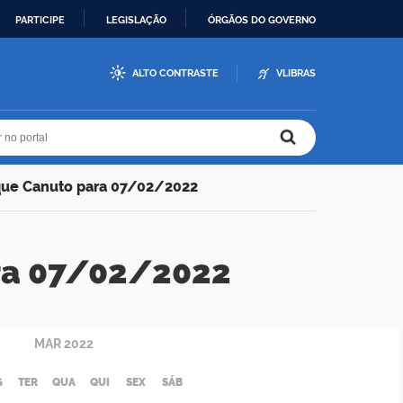
PARTICIPE
LEGISLAÇÃO
ÓRGÃOS DO GOVERNO
ALTO CONTRASTE
VLIBRAS
r no portal
r no portal
que Canuto para 07/02/2022
ra 07/02/2022
MAR
2022
G
TER
QUA
QUI
SEX
SÁB