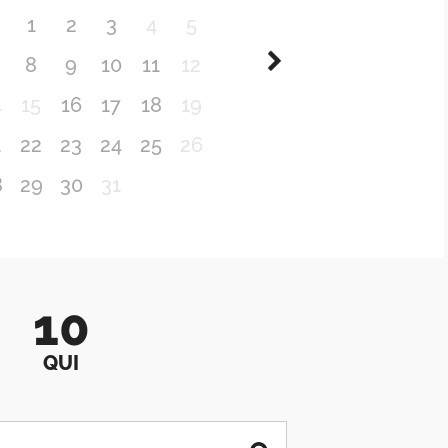
1
2
3
4
5
8
9
10
11
12
4
15
16
17
18
19
1
22
23
24
25
26
8
29
30
31
10
QUI