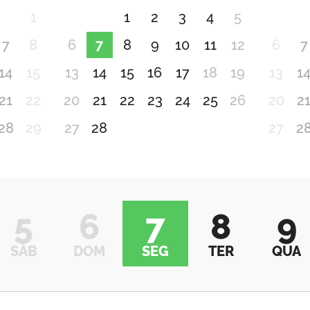
1
1
2
3
4
5
7
8
6
7
8
9
10
11
12
6
7
14
15
13
14
15
16
17
18
19
13
1
21
22
20
21
22
23
24
25
26
20
2
28
29
27
28
27
2
5
6
7
8
9
SÁB
DOM
SEG
TER
QUA