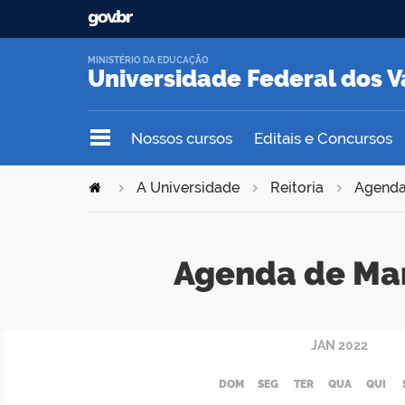
MINISTÉRIO DA EDUCAÇÃO
Universidade Federal dos V
Nossos cursos
Editais e Concursos
A Universidade
Reitoria
Agend
Agenda de Ma
JAN
2022
DOM
SEG
TER
QUA
QUI