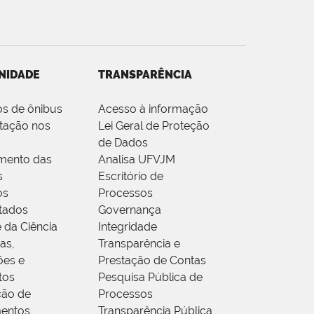
NIDADE
TRANSPARÊNCIA
os de ônibus
Acesso à informação
tação nos
Lei Geral de Proteção
de Dados
mento das
Analisa UFVJM
s
Escritório de
os
Processos
tados
Governança
 da Ciência
Integridade
as,
Transparência e
ões e
Prestação de Contas
tos
Pesquisa Pública de
ção de
Processos
entos
Transparência Pública