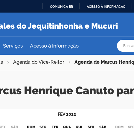
COMUNICA BR
ACESSO À INFORMAÇÃO
IR
PARA
ales do Jequitinhonha e Mucuri
O
CONTEÚDO
Busca
Busca
Serviços
Acesso à Informação
as
Agenda do Vice-Reitor
Agenda de Marcus Henri
rcus Henrique Canuto pa
FEV
2022
SEX
SÁB
DOM
SEG
TER
QUA
QUI
SEX
SÁB
DOM
SE