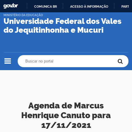
COMUNICA BR
ACESSO À INFORMAÇÃO
PARTI
IR
MINISTÉRIO DA EDUCAÇÃO
Universidade Federal dos Vales
PARA
O
do Jequitinhonha e Mucuri
CONTEÚDO
Buscar no portal
Buscar no portal
Agenda de Marcus
Henrique Canuto para
17/11/2021