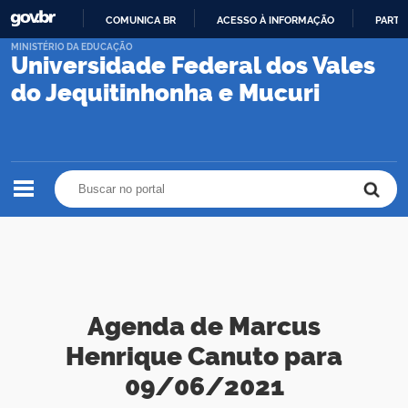
COMUNICA BR
ACESSO À INFORMAÇÃO
PARTI
IR
MINISTÉRIO DA EDUCAÇÃO
Universidade Federal dos Vales
PARA
O
do Jequitinhonha e Mucuri
CONTEÚDO
Buscar no portal
Buscar no portal
Agenda de Marcus
Henrique Canuto para
09/06/2021