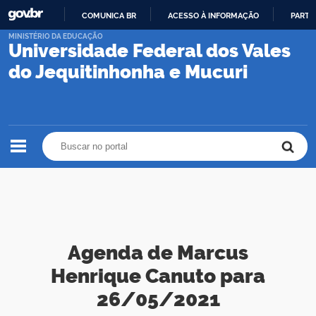
COMUNICA BR
ACESSO À INFORMAÇÃO
PARTI
IR
MINISTÉRIO DA EDUCAÇÃO
Universidade Federal dos Vales
PARA
O
do Jequitinhonha e Mucuri
CONTEÚDO
Buscar no portal
Buscar no portal
Agenda de Marcus
Henrique Canuto para
26/05/2021