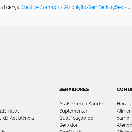
a licença
Creative Commons Atribuição-SemDerivações 3.0
SERVIDORES
COMU
á
Assistência à Saúde
Horári
adêmicos
Suplementar
Alimen
s da Assistência
Qualificação do
campi
Servidor
Atendi