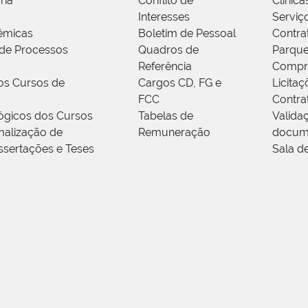
ria
Conflito de
Clínica
Interesses
Serviç
êmicas
Boletim de Pessoal
Contra
de Processos
Quadros de
Parque
Referência
Compr
os Cursos de
Cargos CD, FG e
Licitaç
FCC
Contra
ógicos dos Cursos
Tabelas de
Valida
alização de
Remuneração
docum
ssertações e Teses
Sala d