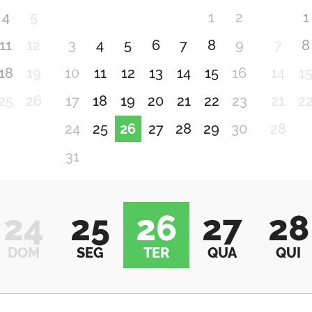
4
5
1
2
1
11
12
3
4
5
6
7
8
9
7
8
18
19
10
11
12
13
14
15
16
14
1
25
26
17
18
19
20
21
22
23
21
2
24
25
26
27
28
29
30
28
31
24
25
26
27
28
DOM
SEG
TER
QUA
QUI