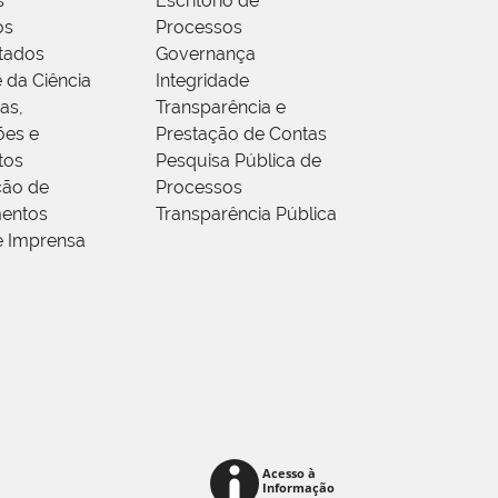
s
Escritório de
os
Processos
tados
Governança
 da Ciência
Integridade
as,
Transparência e
ões e
Prestação de Contas
tos
Pesquisa Pública de
ção de
Processos
entos
Transparência Pública
e Imprensa