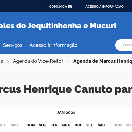
COMUNICA BR
ACESSO À INFORMAÇÃO
IR
PARA
ales do Jequitinhonha e Mucuri
O
CONTEÚDO
Busca
Busca
Serviços
Acesso à Informação
as
Agenda do Vice-Reitor
Agenda de Marcus Henri
rcus Henrique Canuto pa
JAN
2021
SEX
SÁB
DOM
SEG
TER
QUA
QUI
SEX
SÁB
DOM
SE