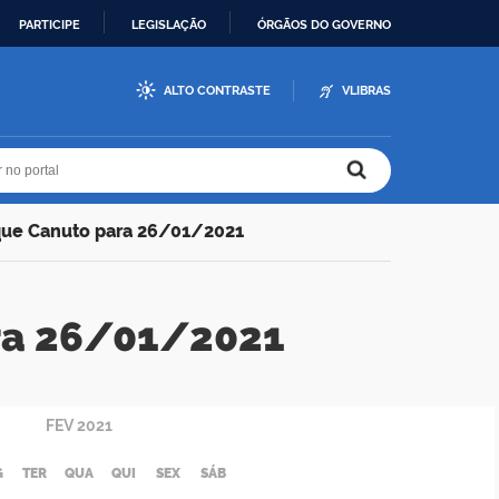
PARTICIPE
LEGISLAÇÃO
ÓRGÃOS DO GOVERNO
ALTO CONTRASTE
VLIBRAS
r no portal
r no portal
que Canuto para 26/01/2021
ra 26/01/2021
FEV
2021
G
TER
QUA
QUI
SEX
SÁB