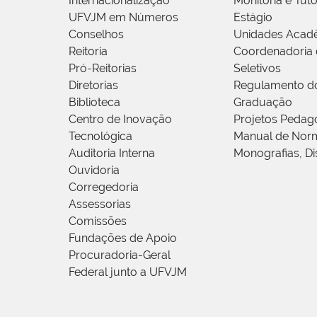
Internacionalização
Monitoria e Tuto
UFVJM em Números
Estágio
Conselhos
Unidades Acad
Reitoria
Coordenadoria 
Pró-Reitorias
Seletivos
Diretorias
Regulamento d
Biblioteca
Graduação
Centro de Inovação
Projetos Pedag
Tecnológica
Manual de Norm
Auditoria Interna
Monografias, Di
Ouvidoria
Corregedoria
Assessorias
Comissões
Fundações de Apoio
Procuradoria-Geral
Federal junto a UFVJM