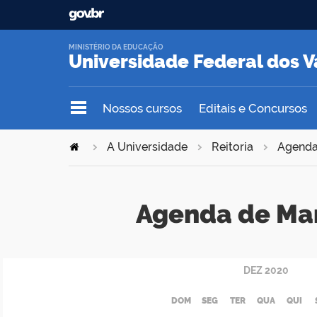
MINISTÉRIO DA EDUCAÇÃO
Universidade Federal dos V
Nossos cursos
Editais e Concursos
A Universidade
Reitoria
Agend
Agenda de Ma
DEZ
2020
DOM
SEG
TER
QUA
QUI