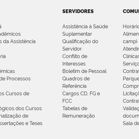
SERVIDORES
COMU
á
Assistência à Saúde
Horári
adêmicos
Suplementar
Alimen
s da Assistência
Qualificação do
campi
Servidor
Atendi
ria
Conflito de
Clínica
Interesses
Serviç
êmicas
Boletim de Pessoal
Contra
de Processos
Quadros de
Parque
Referência
Compr
os Cursos de
Cargos CD, FG e
Licitaç
FCC
Contra
ógicos dos Cursos
Tabelas de
Valida
alização de
Remuneração
docum
ssertações e Teses
Sala d