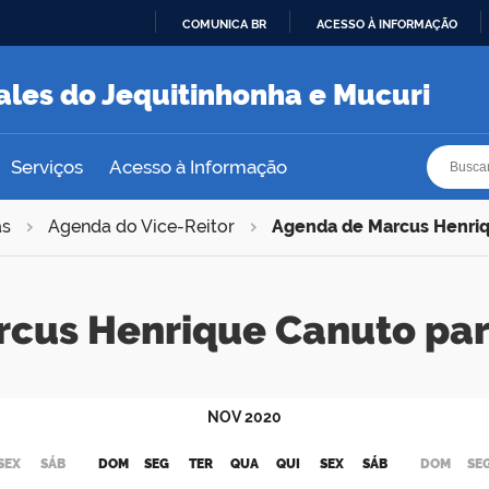
COMUNICA BR
ACESSO À INFORMAÇÃO
IR
PARA
ales do Jequitinhonha e Mucuri
O
CONTEÚDO
Busca
Busca
Serviços
Acesso à Informação
as
Agenda do Vice-Reitor
Agenda de Marcus Henri
rcus Henrique Canuto pa
NOV
2020
SEX
SÁB
DOM
SEG
TER
QUA
QUI
SEX
SÁB
DOM
SE