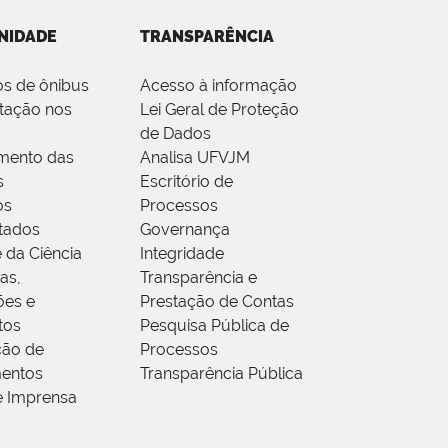
NIDADE
TRANSPARÊNCIA
os de ônibus
Acesso à informação
tação nos
Lei Geral de Proteção
de Dados
mento das
Analisa UFVJM
s
Escritório de
os
Processos
tados
Governança
 da Ciência
Integridade
as,
Transparência e
ões e
Prestação de Contas
tos
Pesquisa Pública de
ção de
Processos
entos
Transparência Pública
e Imprensa