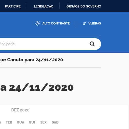
PARTICIPE
LEGISLAÇÃO
ÓRGÃOS DO GOVERNO
ALTO CONTRASTE
VLIBRAS
r no portal
r no portal
que Canuto para 24/11/2020
ra 24/11/2020
DEZ
2020
G
TER
QUA
QUI
SEX
SÁB