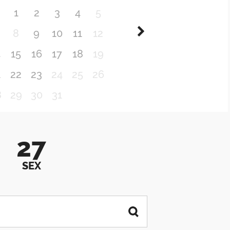
1
2
3
4
5
8
9
10
11
12
4
15
16
17
18
19
1
22
23
24
25
26
8
29
30
31
27
SEX