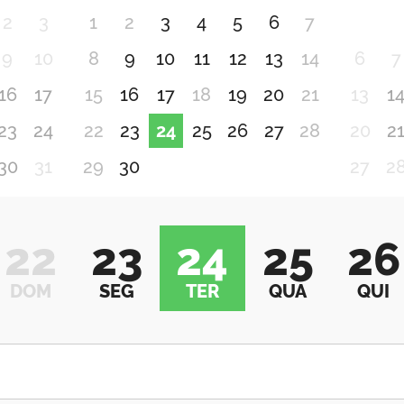
2
3
1
2
3
4
5
6
7
9
10
8
9
10
11
12
13
14
6
7
16
17
15
16
17
18
19
20
21
13
1
23
24
22
23
24
25
26
27
28
20
2
30
31
29
30
27
2
22
23
24
25
26
DOM
SEG
TER
QUA
QUI