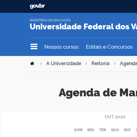
MINISTÉRIO DA EDUCAÇÃO
Universidade Federal dos V
Nossos cursos
Editais e Concursos
A Universidade
Reitoria
Agend
Agenda de Ma
OUT
2020
DOM
SEG
TER
QUA
QUI