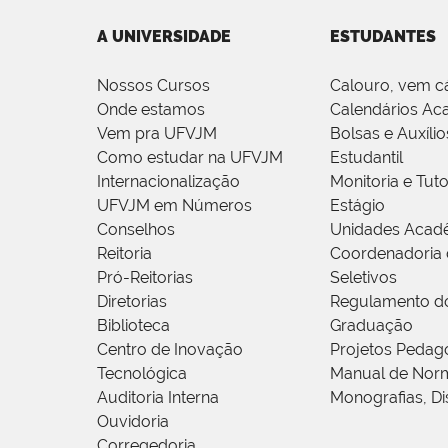
A UNIVERSIDADE
ESTUDANTES
Nossos Cursos
Calouro, vem c
Onde estamos
Calendários Ac
Vem pra UFVJM
Bolsas e Auxílio
Como estudar na UFVJM
Estudantil
Internacionalização
Monitoria e Tuto
UFVJM em Números
Estágio
Conselhos
Unidades Acad
Reitoria
Coordenadoria 
Pró-Reitorias
Seletivos
Diretorias
Regulamento d
Biblioteca
Graduação
Centro de Inovação
Projetos Pedag
Tecnológica
Manual de Norm
Auditoria Interna
Monografias, Di
Ouvidoria
Corregedoria