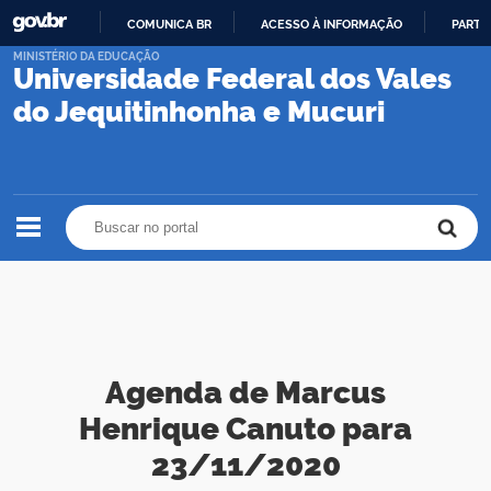
COMUNICA BR
ACESSO À INFORMAÇÃO
PARTI
IR
MINISTÉRIO DA EDUCAÇÃO
Universidade Federal dos Vales
PARA
O
do Jequitinhonha e Mucuri
CONTEÚDO
Buscar no portal
Buscar no portal
Agenda de Marcus
Henrique Canuto para
23/11/2020