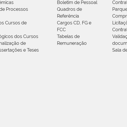
êmicas
Boletim de Pessoal
Contra
de Processos
Quadros de
Parque
Referência
Compr
os Cursos de
Cargos CD, FG e
Licitaç
FCC
Contra
ógicos dos Cursos
Tabelas de
Valida
alização de
Remuneração
docum
ssertações e Teses
Sala d