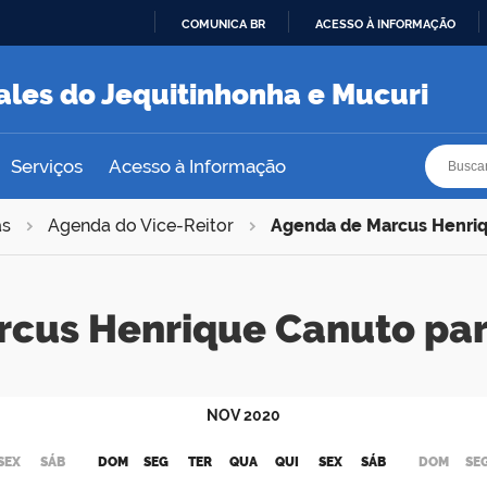
COMUNICA BR
ACESSO À INFORMAÇÃO
IR
PARA
ales do Jequitinhonha e Mucuri
O
CONTEÚDO
Busca
Busca
Serviços
Acesso à Informação
as
Agenda do Vice-Reitor
Agenda de Marcus Henri
rcus Henrique Canuto pa
NOV
2020
SEX
SÁB
DOM
SEG
TER
QUA
QUI
SEX
SÁB
DOM
SE