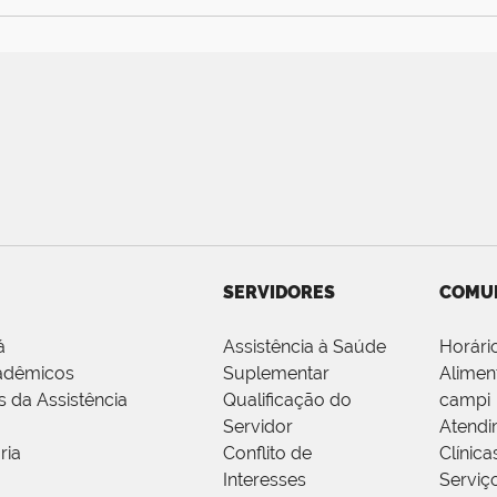
SERVIDORES
COMU
á
Assistência à Saúde
Horári
adêmicos
Suplementar
Alimen
s da Assistência
Qualificação do
campi
Servidor
Atendi
ria
Conflito de
Clínica
Interesses
Serviç