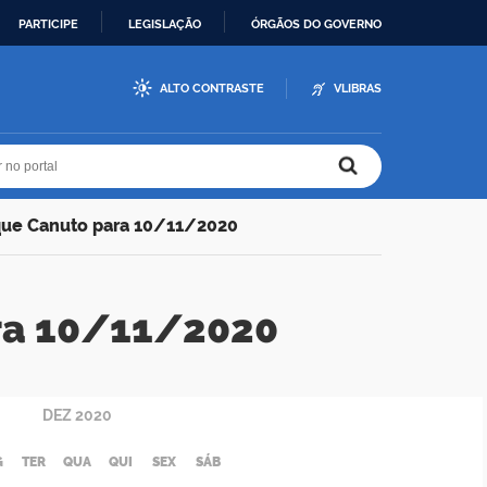
PARTICIPE
LEGISLAÇÃO
ÓRGÃOS DO GOVERNO
ALTO CONTRASTE
VLIBRAS
r no portal
r no portal
que Canuto para 10/11/2020
ra 10/11/2020
DEZ
2020
G
TER
QUA
QUI
SEX
SÁB