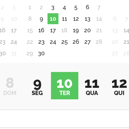
2
3
1
2
3
4
5
6
7
9
10
8
9
10
11
12
13
14
6
7
16
17
15
16
17
18
19
20
21
13
1
23
24
22
23
24
25
26
27
28
20
2
30
31
29
30
27
2
8
9
10
11
12
DOM
SEG
TER
QUA
QUI