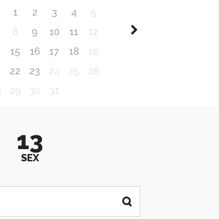
1
2
3
4
5
8
9
10
11
12
4
15
16
17
18
19
1
22
23
24
25
26
8
29
30
31
13
SEX