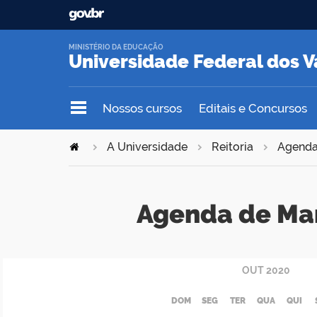
MINISTÉRIO DA EDUCAÇÃO
Universidade Federal dos V
Nossos cursos
Editais e Concursos
A Universidade
Reitoria
Agend
Agenda de Ma
OUT
2020
DOM
SEG
TER
QUA
QUI