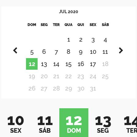
JUL
2020
DOM
SEG
TER
QUA
QUI
SEX
SÁB
1
2
3
4
5
6
7
8
9
10
11
12
13
14
15
16
17
18
19
20
21
22
23
24
25
26
27
28
29
30
31
10
11
12
13
1
SEX
SÁB
DOM
SEG
TE