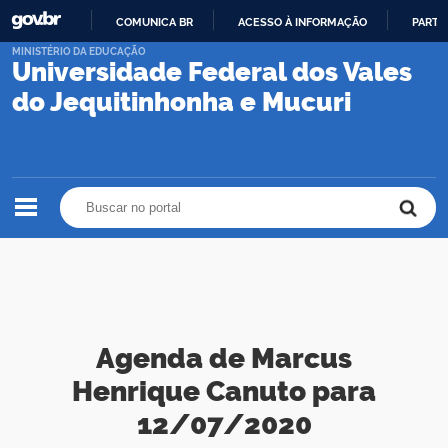
COMUNICA BR
ACESSO À INFORMAÇÃO
PARTI
IR
MINISTÉRIO DA EDUCAÇÃO
Universidade Federal dos Vales
PARA
O
do Jequitinhonha e Mucuri
CONTEÚDO
Buscar no portal
Buscar no portal
Agenda de Marcus
Henrique Canuto para
12/07/2020