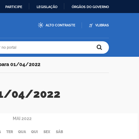
PARTICIPE
LEGISLAÇÃO
ÓRGÃOS DO GOVERNO
ALTO CONTRASTE
VLIBRAS
r no portal
r no portal
 para 01/04/2022
 01/04/2022
MAI
2022
G
TER
QUA
QUI
SEX
SÁB