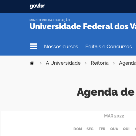
MINISTÉRIO DA EDUCAÇÃO
Universidade Federal dos V
Nossos cursos
Editais e Concursos
A Universidade
Reitoria
Agend
Agenda de 
MAR
2022
DOM
SEG
TER
QUA
QUI