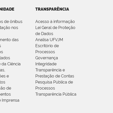
NIDADE
TRANSPARÊNCIA
os de ônibus
Acesso à informação
tação nos
Lei Geral de Proteção
de Dados
mento das
Analisa UFVJM
s
Escritório de
os
Processos
tados
Governança
 da Ciência
Integridade
as,
Transparência e
ões e
Prestação de Contas
tos
Pesquisa Pública de
ção de
Processos
entos
Transparência Pública
e Imprensa