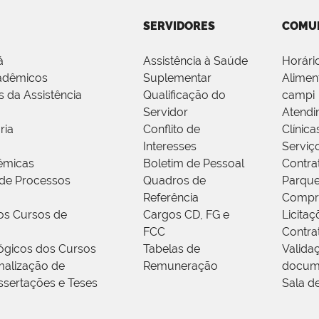
SERVIDORES
COMU
á
Assistência à Saúde
Horári
adêmicos
Suplementar
Alimen
s da Assistência
Qualificação do
campi
Servidor
Atendi
ria
Conflito de
Clínica
Interesses
Serviç
êmicas
Boletim de Pessoal
Contra
de Processos
Quadros de
Parque
Referência
Compr
os Cursos de
Cargos CD, FG e
Licitaç
FCC
Contra
ógicos dos Cursos
Tabelas de
Valida
alização de
Remuneração
docum
ssertações e Teses
Sala d