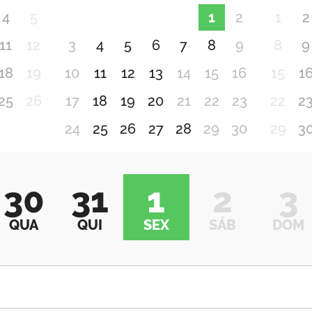
4
5
1
2
1
2
11
12
3
4
5
6
7
8
9
8
9
18
19
10
11
12
13
14
15
16
15
1
25
26
17
18
19
20
21
22
23
22
2
24
25
26
27
28
29
30
29
3
30
31
1
2
3
QUA
QUI
SEX
SÁB
DOM