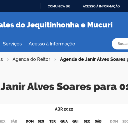
COMUNICA BR
ACESSO À INFORMAÇÃO
IR
PARA
ales do Jequitinhonha e Mucuri
O
CONTEÚDO
Busca
Busca
Serviços
Acesso à Informação
as
Agenda do Reitor
Agenda de Janir Alves Soares
Janir Alves Soares para
ABR
2022
SEX
SÁB
DOM
SEG
TER
QUA
QUI
SEX
SÁB
DOM
SE