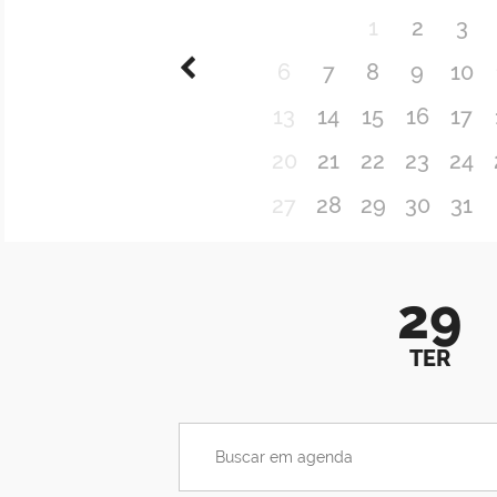
1
2
3
6
7
8
9
10
13
14
15
16
17
20
21
22
23
24
27
28
29
30
31
29
TER