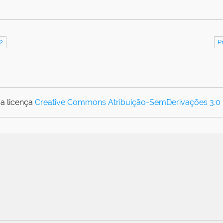
2
P
a licença
Creative Commons Atribuição-SemDerivações 3.0