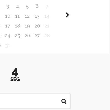
3
4
5
6
7
10
11
12
13
14
6
17
18
19
20
21
3
24
25
26
27
28
0
31
4
SEG