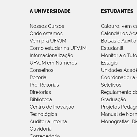
A UNIVERSIDADE
ESTUDANTES
Nossos Cursos
Calouro, vem c
Onde estamos
Calendários Ac
Vem pra UFVJM
Bolsas e Auxílio
Como estudar na UFVJM
Estudantil
Internacionalização
Monitoria e Tuto
UFVJM em Números
Estágio
Conselhos
Unidades Acad
Reitoria
Coordenadoria 
Pró-Reitorias
Seletivos
Diretorias
Regulamento d
Biblioteca
Graduação
Centro de Inovação
Projetos Pedag
Tecnológica
Manual de Norm
Auditoria Interna
Monografias, Di
Ouvidoria
Corregedoria