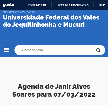
COMUNICA BR
ACESSO À INFORMAÇÃO
PARTI
IR
MINISTÉRIO DA EDUCAÇÃO
Universidade Federal dos Vales
PARA
O
do Jequitinhonha e Mucuri
CONTEÚDO
Buscar no portal
Buscar no portal
Agenda de Janir Alves
Soares para 07/03/2022